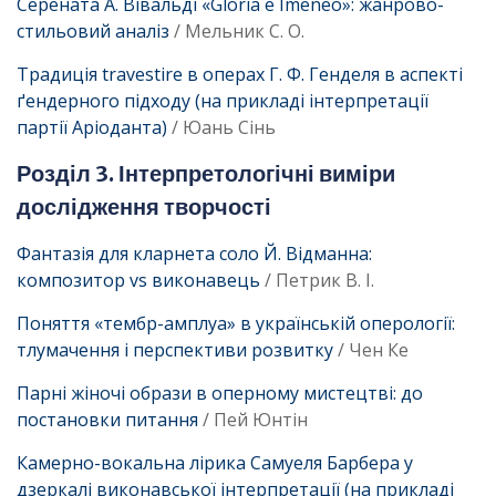
Серената А. Вівальді «Gloria e Imeneo»: жанрово-
стильовий аналіз
/ Мельник С. О.
Традиція travestire в операх Г. Ф. Генделя в аспекті
ґендерного підходу (на прикладі інтерпретації
партії Аріоданта)
/ Юань Сінь
Розділ 3. Інтерпретологічні виміри
дослідження творчості
Фантазія для кларнета соло Й. Відманна:
композитор vs виконавець
/ Петрик В. І.
Поняття «тембр-амплуа» в українській оперології:
тлумачення і перспективи розвитку
/ Чен Ке
Парні жіночі образи в оперному мистецтві: до
постановки питання
/ Пей Юнтін
Камерно-вокальна лірика Самуеля Барбера у
дзеркалі виконавської інтерпретації (на прикладі