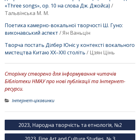
«Three songs», ор. 10 на слова Дж. Джойса)
/
Тальвінська М. М.
Поетика камерно-вокальної творчості Ш. Гуно:
виконавський аспект
/ Ян Ваньцін
Творча постать Ділбер Юніс у контексті вокального
мистецтва Китаю ХХ–ХХІ століть
/ Цзян Цінь
Сторінку створено для інформування читачів
Бібліотеки НМАУ про нові публікації та Інтернет-
ресурси.
Інтернет-цікавинки
Н
2023, Народна творчість та етнологія, №2
а
2023, Fine Art and Culture Studies, № 3
в