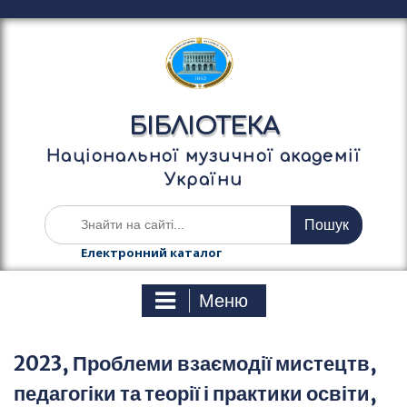
П
е
р
е
й
т
БІБЛІОТЕКА
и
д
Національної музичної академії
о
України
в
м
Ш
і
у
с
к
Електронний каталог
т
а
у
т
Меню
и
:
2023, Проблеми взаємодії мистецтв,
педагогіки та теорії і практики освіти,