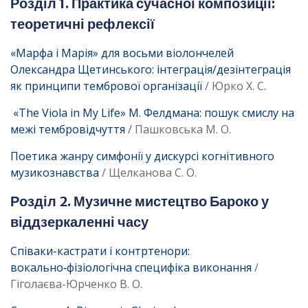
Розділ 1. Практика сучасної композиції:
теоретичні рефлексії
«Марфа і Марія» для восьми віолончелей
Олександра Щетинського: інтеграція/дезінтеграція
як принципи тембрової організації
/ Юрко Х. C.
«The Viola in My Life» M. Фелдмана: пошук смислу на
межі тембровідчуття
/ Пашковська М. О.
Поетика жанру симфонії у дискурсі когнітивного
музикознавства
/ Щелканова С. О.
Розділ 2. Музичне мистецтво Бароко у
віддзеркаленні часу
Співаки-кастрати і контртенори:
вокально‑фізіологічна специфіка виконання
/
Гіголаєва-Юрченко В. О.