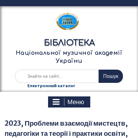
П
е
р
е
й
т
БІБЛІОТЕКА
и
д
Національної музичної академії
о
України
в
м
Ш
і
у
с
к
Електронний каталог
т
а
у
т
Меню
и
:
2023, Проблеми взаємодії мистецтв,
педагогіки та теорії і практики освіти,