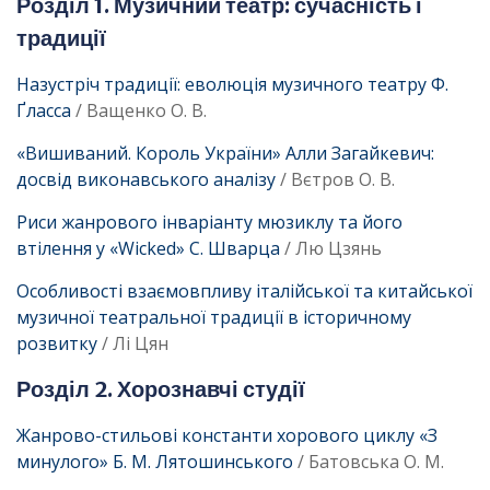
Розділ 1. Музичний театр: сучасність і
традиції
Назустріч традиції: еволюція музичного театру Ф.
Ґласса
/ Ващенко О. В.
«Вишиваний. Король України» Алли Загайкевич:
досвід виконавського аналізу
/ Вєтров О. В.
Риси жанрового інваріанту мюзиклу та його
втілення у «Wicked» С. Шварца
/ Лю Цзянь
Особливості взаємовпливу італійської та китайської
музичної театральної традиції в історичному
розвитку
/ Лі Цян
Розділ 2. Хорознавчі студії
Жанрово-стильові константи хорового циклу «З
минулого» Б. М. Лятошинського
/ Батовська О. М.