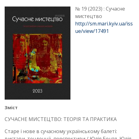
№ 19 (2023) : Сучасне
мистецтво
http://sm.mari.kyiv.ua/iss
ue/view/17491
Зміст
СУЧАСНЕ МИСТЕЦТВО: ТЕОРІЯ ТА ПРАКТИКА
Старе і нове в сучасному українському балеті:
вистави, тенденції, перспективи / Юлія Бентя, Юлія