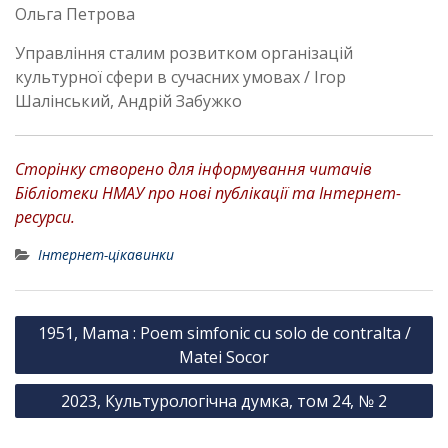
Ольга Петрова
Управління сталим розвитком організацій
культурної сфери в сучасних умовах / Ігор
Шалінський, Андрій Забужко
Сторінку створено для інформування читачів
Бібліотеки НМАУ про нові публікації та Інтернет-
ресурси.
Інтернет-цікавинки
Н
1951, Mama : Poem simfonic cu solo de contralta /
а
Matei Socor
в
2023, Культурологічна думка, том 24, № 2
і
г