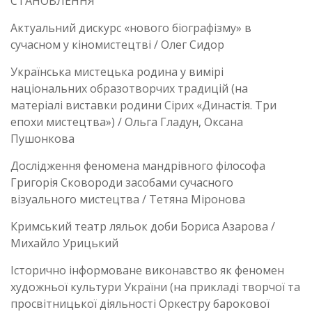
СТАНОВЛЕННЯ
Актуальний дискурс «нового біографізму» в
сучасном у кіномистецтві / Олег Сидор
Українська мистецька родина у вимірі
національних образотворчих традицій (на
матеріалі виставки родини Сірих «Династія. Три
епохи мистецтва») / Ольга Гладун, Оксана
Пушонкова
Дослідження феномена мандрівного філософа
Григорія Сковороди засобами сучасного
візуального мистецтва / Тетяна Міронова
Кримський театр ляльок доби Бориса Азарова /
Михайло Урицький
Історично інформоване виконавство як феномен
художньої культури України (на прикладі творчої та
просвітницької діяльності Оркестру барокової