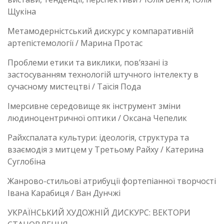
Щукіна
Метамодерністський дискурс у компаративній
артепістемології / Марина Протас
Проблеми етики та виклики, пов’язані із
застосуванням технологій штучного інтелекту в
сучасному мистецтві / Таїсія Пода
Імерсивне середовище як інструмент зміни
людиноцентричної оптики / Оксана Чепелик
Райхспалата культури: ідеологія, структура та
взаємодія з митцем у Третьому Райху / Катерина
Суглобіна
Жанрово-стильові атрибуції фортепіанної творчості
Івана Карабиця / Ван Дунчжі
УКРАЇНСЬКИЙ ХУДОЖНІЙ ДИСКУРС: ВЕКТОРИ