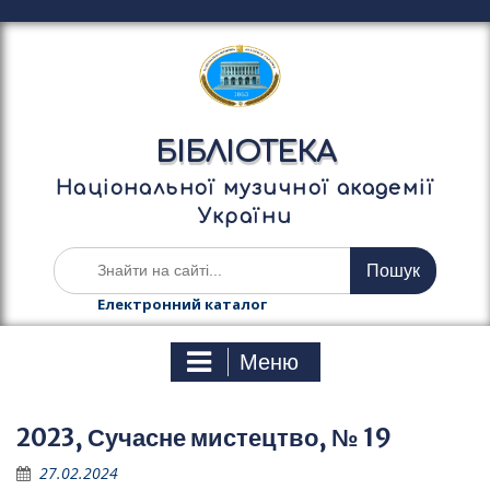
П
е
р
е
й
т
БІБЛІОТЕКА
и
д
Національної музичної академії
о
України
в
м
Ш
і
у
с
к
Електронний каталог
т
а
у
т
Меню
и
:
2023, Сучасне мистецтво, № 19
27.02.2024