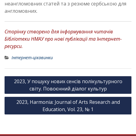
неангломовних статей та з резюме сербською для
англомовних.
Сторінку створено для інформування читачів
Бібліотеки НМАУ про нові публікації та Інтернет-
ресурси.
Інтернет-цікавинки
Н
2023, У пошуку нових сенсів полікультурного
а
світу. Повоєнний діалог культур
в
2023, Harmonia: Journal of Arts Research and
і
Education, Vol. 23, № 1
г
а
ц