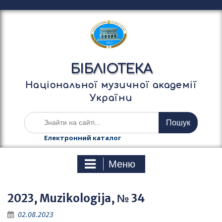
П
е
р
е
й
т
БІБЛІОТЕКА
и
д
Національної музичної академії
о
України
в
м
Ш
і
у
с
к
Електронний каталог
т
а
у
т
Меню
и
:
2023, Muzikologija, № 34
02.08.2023