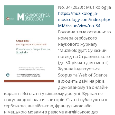
No. 34 (2023) : Muzikologija
https://muzikologija-
musicology.com/index.php/
MM/issue/view/no-34
Головна тема останнього
номера сербського
наукового журналу
“Muzikologija”: Сучасний
погляд на Стравинського
(до 50-річчя з дня смерті).
Журнал індексується
Scopus та Web of Science,
виходить двічі на рік в
друкованому та онлайн-
варіанті. Всі статті у вільному доступі. Журнал не
стягує жодної плати з авторів. Статті публікуються
сербською, англійською, французькою або
німецькою мовами з резюме англійською для