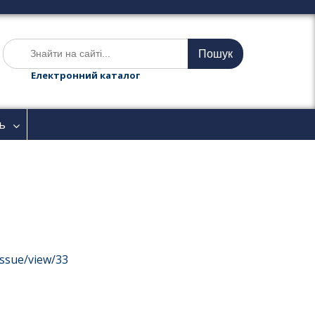
Ш
у
к
Електронний каталог
а
т
и
ь
:
issue/view/33