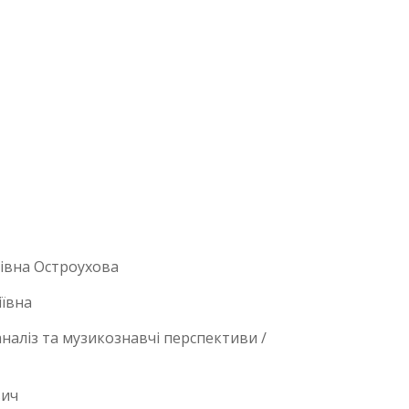
рівна Остроухова
іївна
наліз та музикознавчі перспективи /
вич