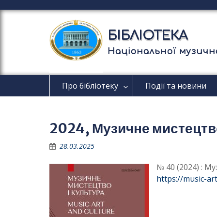
П
е
р
БІБЛІОТЕКА
е
й
Національної музично
т
и
д
Про бібліотеку
Події та новини
о
в
м
і
2024, Музичне мистецтво
с
т
28.03.2025
у
№ 40 (2024) : М
https://music-ar