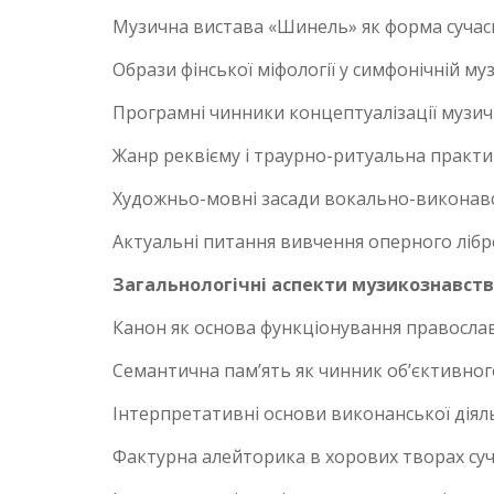
Музична вистава «Шинель» як форма сучасн
Образи фінської міфології у симфонічній му
Програмні чинники концептуалізації музичн
Жанр реквієму і траурно-ритуальна практик
Художньо-мовні засади вокально-виконавсь
Актуальні питання вивчення оперного лібрет
Загальнологічні аспекти музикознавст
Канон як основа функціонування православн
Семантична пам’ять як чинник об’єктивног
Інтерпретативні основи виконанської діяль
Фактурна алейторика в хорових творах суч