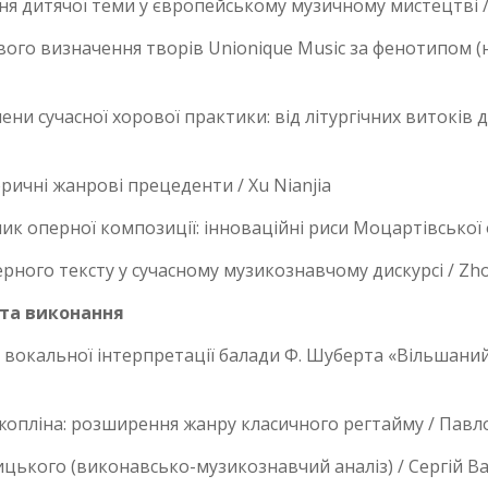
я дитячої теми у європейському музичному мистецтві / 
го визначення творів Unionique Music за фенотипом (на 
ни сучасної хорової практики: від літургічних витоків 
торичні жанрові прецеденти / Xu Nianjia
к оперної композиції: інноваційні риси Моцартівської 
ерного тексту у сучасному музикознавчому дискурсі / Zh
 та виконання
вокальної інтерпретації балади Ф. Шуберта «Вільшаний 
жопліна: розширення жанру класичного регтайму / Пав
цького (виконавсько-музикознавчий аналіз) / Сергій В