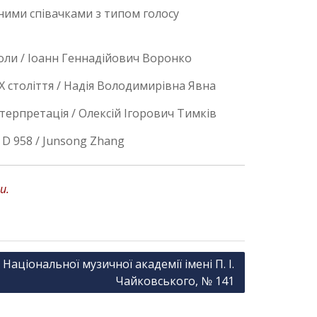
рними співачками з типом голосу
коли / Iоанн Геннадiйович Воронко
 століття / Надія Володимирівна Явна
терпретація / Олексій Ігорович Тимків
 D 958 / Junsong Zhang
и.
Національної музичної академії імені П. І.
Чайковського, № 141