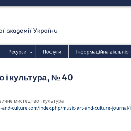
ї академії України
Ресурси
Послуги
Інформаційна діяльніст
 і культура, № 40
узичне мистецтво і культура
t-and-culture.com/index.php/music-art-and-culture-journal/