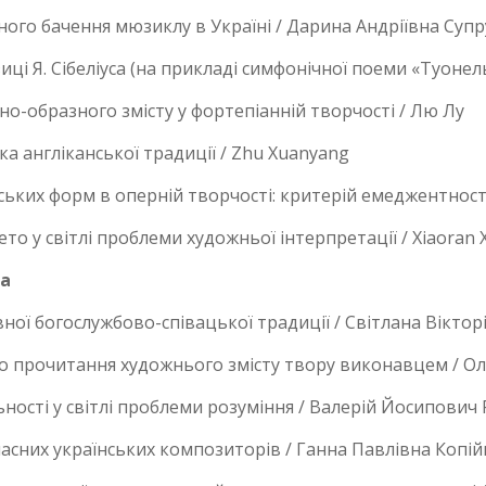
ого бачення мюзиклу в Україні / Дарина Андріївна Суп
зиці Я. Сібеліуса (на прикладі симфонічної поеми «Туонел
о-образного змісту у фортепіанній творчості / Лю Лу
а англіканської традиції / Zhu Xuanyang
ких форм в оперній творчості: критерій емеджентності 
о у світлі проблеми художньої інтерпретації / Xiaoran 
ва
ої богослужбово-співацької традиції / Світлана Віктор
о прочитання художнього змісту твору виконавцем / Ол
ності у світлі проблеми розуміння / Валерій Йосипович 
асних українських композиторів / Ганна Павлівна Копій