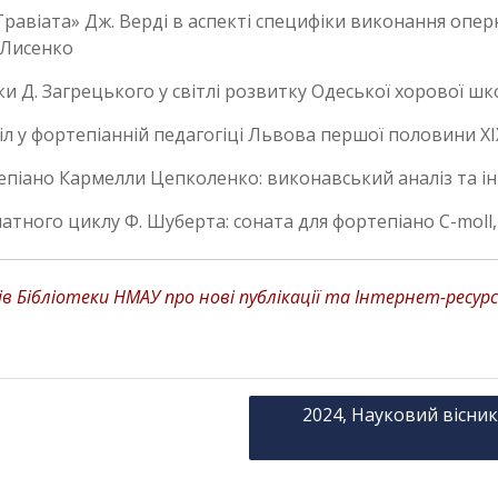
Травіата» Дж. Верді в аспекті специфіки виконання опе
 Лисенко
ки Д. Загрецького у світлі розвитку Одеської хорової ш
 у фортепіанній педагогіці Львова першої половини ХІХ
епіано Кармелли Цепколенко: виконавський аналіз та ін
тного циклу Ф. Шуберта: соната для фортепіано C-moll,
 Бібліотеки НМАУ про нові публікації та Інтернет-ресурс
2024, Науковий вісник 