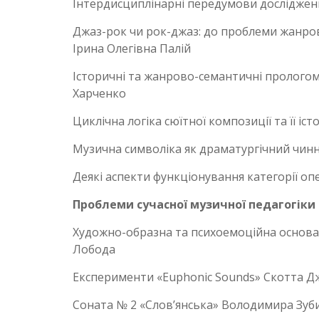
Інтердисциплінарні передумови дослідженн
Джаз-рок чи рок-джаз: до проблеми жанрово
Ірина Олегівна Палій
Історичні та жанрово-семантичні прологоме
Харченко
Циклічна логіка сюїтної композиції та її іс
Музична символіка як драматургічний чинни
Деякі аспекти функціонування категорії оп
Проблеми сучасної музичної педагогіки
Художно-образна та психоемоційна основа 
Лобода
Експерименти «Euphonic Sounds» Скотта Д
Соната № 2 «Слов’янська» Володимира Зуби