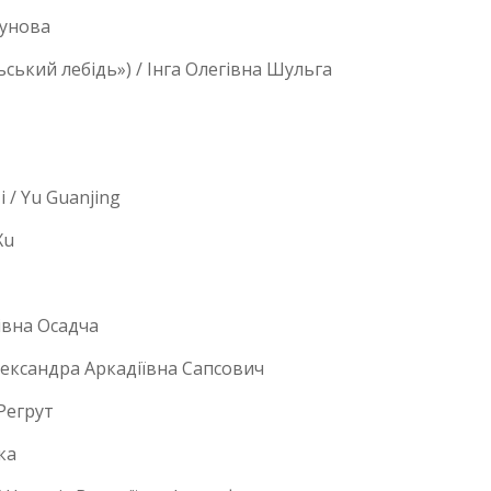
рунова
ьський лебідь») / Інга Олегівна Шульга
/ Yu Guanjing
Xu
івна Осадча
ександра Аркадіївна Сапсович
Регрут
ка