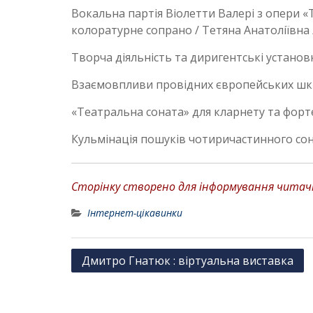
Вокальна партія Віолетти Валері з опери «
колоратурне сопрано / Тетяна Анатоліївна
Творча діяльність та диригентські установ
Взаємовпливи провідних європейських шкіл
«Театральна соната» для кларнету та форт
Кульмінація пошуків чотиричастинного сона
Сторінку створено для інформування читачів
Інтернет-цікавинки
Н
Дмитро Гнатюк : віртуальна виставка
а
в