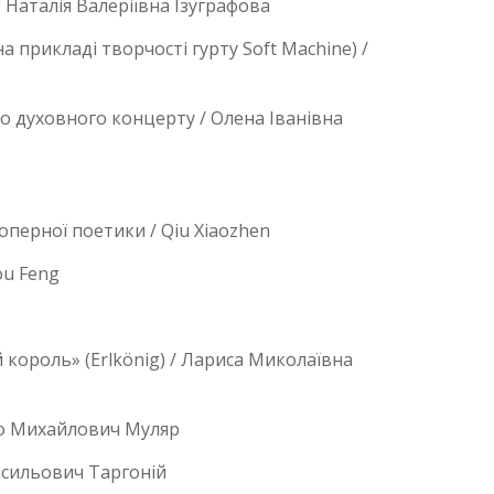
Наталія Валеріївна Ізуграфова
прикладі творчості гурту Soft Machine) /
до духовного концерту / Олена Іванівна
оперної поетики / Qiu Xiaozhen
ou Feng
король» (Erlkönig) / Лариса Миколаївна
ло Михайлович Муляр
асильович Таргоній