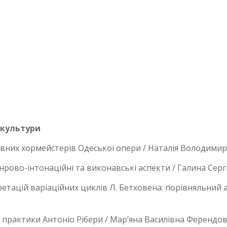
і культури
ловних хормейстерів Одеської опери / Наталія Володими
жанрово-інтонаційні та виконавські аспекти / Галина Серг
етацій варіаційних циклів Л. Бетховена: порівняльний а
ї практики Антоніо Рібери / Мар’яна Василівна Ферендо