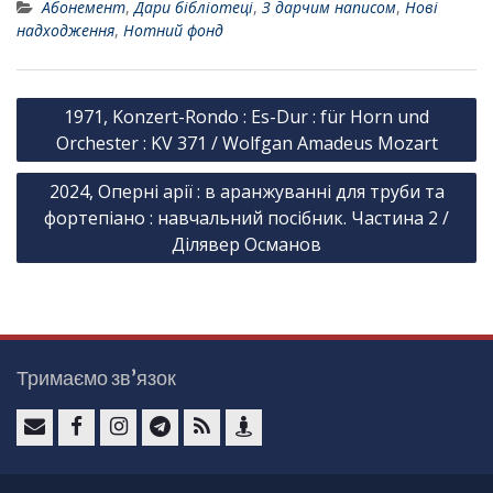
Абонемент
,
Дари бібліотеці
,
З дарчим написом
,
Нові
надходження
,
Нотний фонд
Н
1971, Konzert-Rondo : Es-Dur : für Horn und
а
Orchester : KV 371 / Wolfgan Amadeus Mozart
в
2024, Оперні арії : в аранжуванні для труби та
і
фортепіано : навчальний посібник. Частина 2 /
г
Ділявер Османов
а
ц
і
я
Тримаємо зв’язок
з
а
e
F
I
T
F
К
п
-
a
n
e
e
о