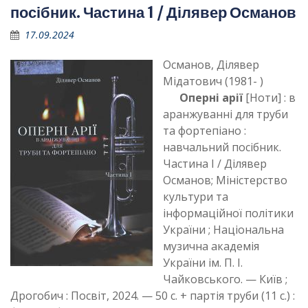
посібник. Частина 1 / Ділявер Османов
17.09.2024
Османов, Ділявер
Мідатович (1981- )
Оперні арії
[Ноти] : в
аранжуванні для труби
та фортепіано :
навчальний посібник.
Частина І / Ділявер
Османов; Міністерство
культури та
інформаційної політики
України ; Національна
музична академія
України ім. П. І.
Чайковського. — Київ ;
Дрогобич : Посвіт, 2024. — 50 с. + партія труби (11 с.) :