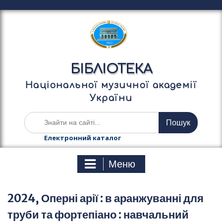
П
е
р
е
й
т
БІБЛІОТЕКА
и
д
Національної музичної академії
о
України
в
м
Ш
і
у
с
к
Електронний каталог
т
а
у
т
Меню
и
:
2024, Оперні арії : в аранжуванні для
труби та фортепіано : навчальний