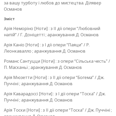
за вашу турботу і любов до мистецтва. Ділявер
Османов
Зміст
Арія Неморіно [Ноти] : з ІІ дії опери “Любовний
напій” / Г. Доніцетті ; аранжування Д. Османов
Арія Каніо [Ноти] : з І дії опери “Паяци” / Р.
Леонкавалло ; аранжування Д. Османов
Романс Сантуцци [Ноти] : з опери “Сільська честь” /
П. Масканьї ; аранжування Д. Османов
Арія Мюзетти [Ноти] : з ІІ дії опери “Богема” / Дж.
Пуччіні ; аранжування Д. Османов
Арія Каварадоссі [Ноти] : з І дії опери “Тоска” / Дж.
Пуччіні ; аранжування Д. Османов
Арія Тоски [Ноти] : з ІІ дії опери “Тоска” / Дж. Пуччіні ;