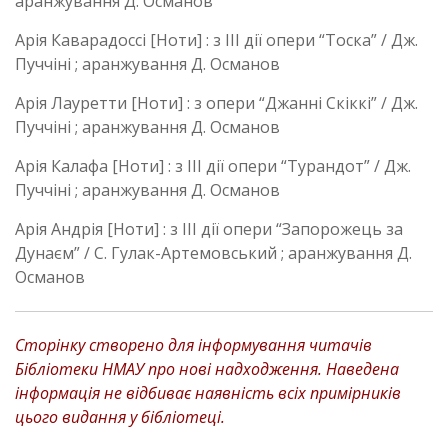
аранжування Д. Османов
Арія Каварадоссі [Ноти] : з ІІІ дії опери “Тоска” / Дж.
Пуччіні ; аранжування Д. Османов
Арія Лауретти [Ноти] : з опери “Джанні Скіккі” / Дж.
Пуччіні ; аранжування Д. Османов
Арія Калафа [Ноти] : з ІІІ дії опери “Турандот” / Дж.
Пуччіні ; аранжування Д. Османов
Арія Андрія [Ноти] : з ІІІ дії опери “Запорожець за
Дунаєм” / С. Гулак-Артемовський ; аранжування Д.
Османов
Сторінку створено для інформування читачів
Бібліотеки НМАУ про нові надходження. Наведена
інформація не відбиває наявність всіх примірників
цього видання у бібліотеці.