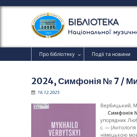
П
е
р
БІБЛІОТЕКА
е
й
Національної музично
т
и
д
Про бібліотеку
Події та новини
о
в
м
і
2024, Симфонія № 7 / М
с
т
16.12.2025
у
Вербицький, М
Симфонія 
упорядник Любо
c. — (Антологі
німецькою мо