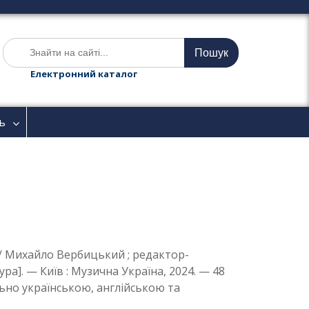
Ш
у
к
Електронний каталог
а
т
и
ь
:
у] / Михайло Вербицький ; редактор-
а]. — Київ : Музична Україна, 2024. — 48
льно українською, англійською та