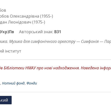
бов
бов Олександрівна (1955-)
дан Леонідович (1975-)
4Укр)Пв
Авторський знак:
В31
ика. Музика для симфонічного оркестру — Симфонія — Пар
ий інститут
 Бібліотеки НМАУ про нові надходження. Наведена інформа
,
Нотний фонд
,
Фонди
ький