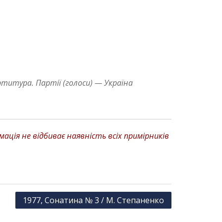
титура. Партії (голоси) — Україна
ція не відбиває наявність всіх примірників
1977, Сонатина № 3 / М. Степаненко