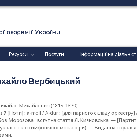
ї академії України
Ресурси
Послуги
Інформаційна діяльніст
ихайло Вербицький
ихайло Михайлович (1815-1870).
№ 7
[Ноти] : a-moll / A-dur : [для парного складу оркестр
в Морозова ; вступна стаття Л. Кияновська. — [Партитур
я української симфонічної мініатюри). — Видання парале
вами.