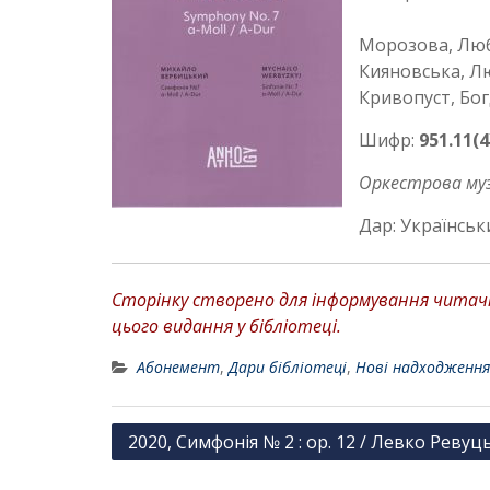
Морозова, Лю
Кияновська, Лю
Кривопуст, Бог
Шифр:
951.11(
Оркестрова муз
Дар: Українськ
Сторінку створено для інформування читачів
цього видання у бібліотеці.
Абонемент
,
Дари бібліотеці
,
Нові надходження
Н
2020, Симфонія № 2 : op. 12 / Левко Ревуц
а