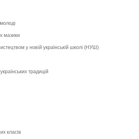
 молоді
х мазики
мистецтвом у новій українській школі (НУШ)
українських традицій
их класів