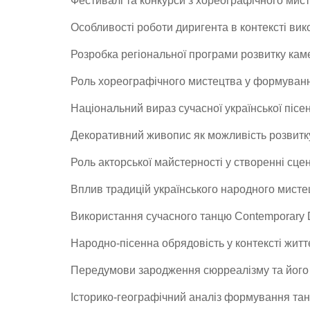
Фестивалі та конкурси з хореографічного мист
Особливості роботи диригента в контексті вик
Розробка регіональної програми розвитку ка
Роль хореографічного мистецтва у формуванн
Національний вираз сучасної української піс
Декоративний живопис як можливість розвитку
Роль акторської майстерності у створенні сце
Вплив традицій українського народного мисте
Використання сучасного танцю Contemporary Da
Народно-пісенна обрядовість у контексті жит
Передумови зародження сюрреалізму та його 
Історико-географічний аналіз формування тан