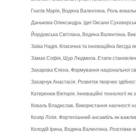
Гнатів Марія, Водяна Валентина. Роль вокаль
Данькова Олександра. Ідеї Оксани Суховерськ
Йордовська Світлана, Водяна Валентина. Вик
Заїка Надія. Класична та інноваційна бесіда 
Замах Софія, Щур Людмила. Етапи становлення
Захарова Єлєна. Формування національної св
Захарчук Анастасія. Розвиток творчих здібно
Катеренюк Вікторія. Інноваційні технології я
Коваль Владислав. Використання наочності на
Козяр Лілія. Фортепіанний ансамбль як важли
Колодій Ірина, Водяна Валентина. Розспівки 