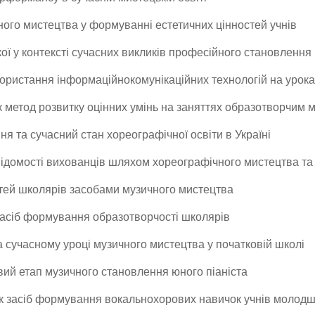
ного мистецтва у формуванні естетичних цінностей учнів
ої у контексті сучасних викликів професійного становлення
ористання інформаційнокомунікаційних технологій на урока
як метод розвитку оцінних умінь на заняттях образотворчим 
 та сучасний стан хореографічної освіти в Україні
ідомості вихованців шляхом хореографічного мистецтва та 
стей школярів засобами музичного мистецтва
к засіб формування образотворчості школярів
 сучасному уроці музичного мистецтва у початковій школі
вий етап музичного становлення юного піаніста
як засіб формування вокальнохорових навичок учнів молодш