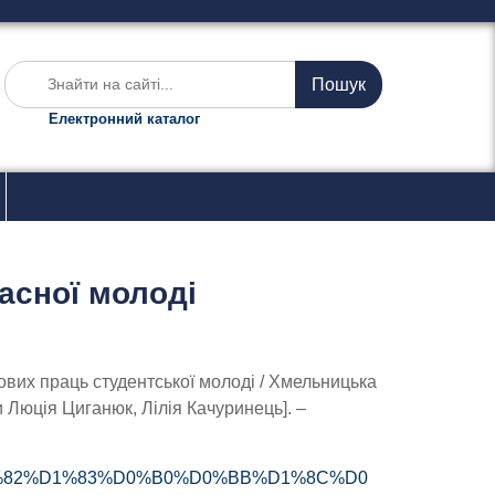
Ш
у
к
Електронний каталог
а
т
и
:
асної молоді
ових праць студентської молоді / Хмельницька
 Люція Циганюк, Лілія Качуринець]. –
0%BA%D1%82%D1%83%D0%B0%D0%BB%D1%8C%D0