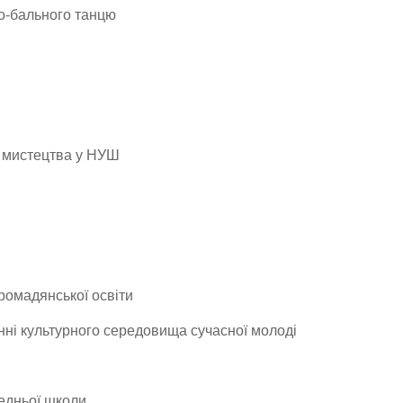
но-бального танцю
о мистецтва у НУШ
громадянської освіти
нні культурного середовища сучасної молоді
едньої школи