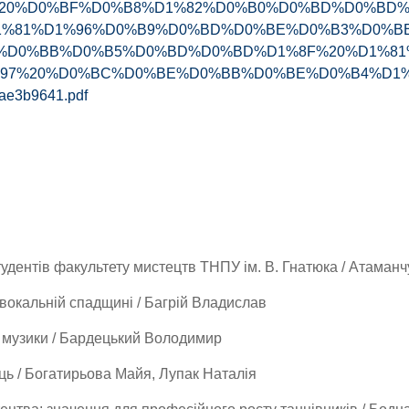
20%D0%BF%D0%B8%D1%82%D0%B0%D0%BD%D0%BD%
1%81%D1%96%D0%B9%D0%BD%D0%BE%D0%B3%D0%B
%D0%BB%D0%B5%D0%BD%D0%BD%D1%8F%20%D1%81
7%20%D0%BC%D0%BE%D0%BB%D0%BE%D0%B4%D1%96%
ae3b9641.pdf
тудентів факультету мистецтв ТНПУ ім. В. Гнатюка / Атаман
 вокальній спадщині / Багрій Владислав
ї музики / Бардецький Володимир
ць / Богатирьова Майя, Лупак Наталія