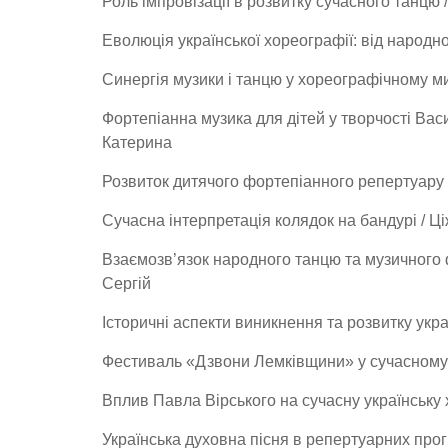
Роль імпровізації в розвитку сучасного танцю
Еволюція української хореографії: від народ
Синергія музики і танцю у хореографічному м
Фортепіанна музика для дітей у творчості Вас
Катерина
Розвиток дитячого фортепіанного репертуару у
Сучасна інтерпретація колядок на бандурі / Ц
Взаємозв’язок народного танцю та музичного 
Сергій
Історичні аспекти виникнення та розвитку укр
Фестиваль «Дзвони Лемківщини» у сучасному
Вплив Павла Вірського на сучасну українську 
Українська духовна пісня в репертуарних про