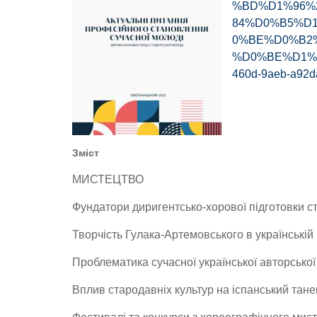
%BD%D1%96%
84%D0%B5%D
0%BE%D0%B2
%D0%BE%D1%9
460d-9aeb-a92d
Зміст
МИСТЕЦТВО
Фундатори диригентсько-хорової підготовки с
Творчість Гулака-Артемовського в українській
Проблематика сучасної української авторсько
Вплив стародавніх культур на іспанський тане