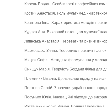
Корець Богдан. Особливості професійних комп
Костич Анастасія. Роль мультимедійних техно
Крантова Інна. Характеристика методів прак
Кудлюк Аня. Виховний потенціал музичної клас
Ліпінська Анастасія. Переваги та ризики вик
Марковська Уляна. Теоретико-практичні аспе
Мицюк Софія. Методика формування у молодш
Онищук Марія. Творчість Богдани Фільц для ді
Племяник Віталій. Діяльнісний підхід у навчанн
Портнов Сергій. Значення українського народ
Посунько Юлія. Інноваційні підходи до викор
Ростецький Борис Роман, Водяна Валентина. І