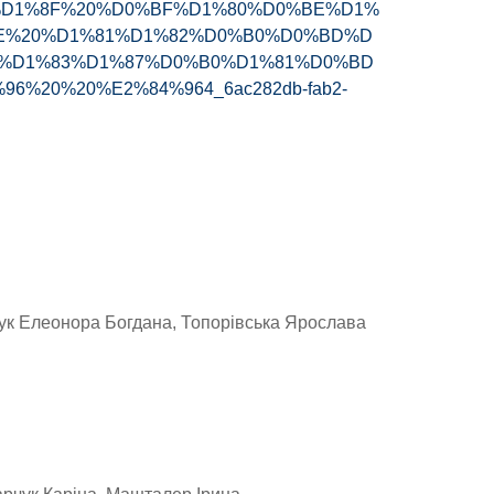
D1%8F%20%D0%BF%D1%80%D0%BE%D1%
E%20%D1%81%D1%82%D0%B0%D0%BD%D
%D1%83%D1%87%D0%B0%D1%81%D0%BD
20%20%E2%84%964_6ac282db-fab2-
чук Елеонора Богдана, Топорівська Ярослава