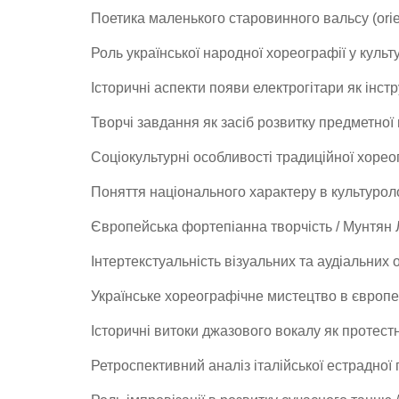
Поетика маленького старовинного вальсу (orie
Роль української народної хореографії у куль
Історичні аспекти появи електрогітари як інст
Творчі завдання як засіб розвитку предметної
Соціокультурні особливості традиційної хореог
Поняття національного характеру в культуроло
Європейська фортепіанна творчість / Мунтян
Інтертекстуальність візуальних та аудіальних
Українське хореографічне мистецтво в європе
Історичні витоки джазового вокалу як протест
Ретроспективний аналіз італійської естрадної 