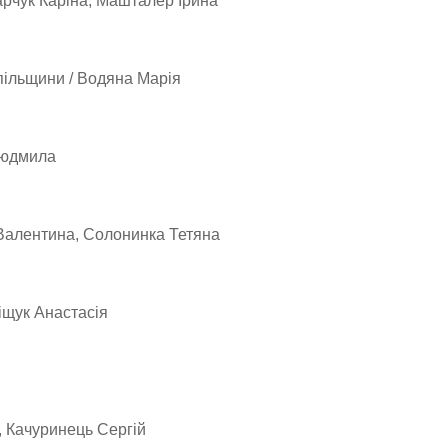
арчук Каріна, Машталер Ірина
пільщини / Водяна Марія
 Людмила
 Валентина, Солонинка Тетяна
іщук Анастасія
, Качуринець Сергій