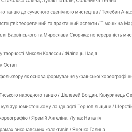
 / Стоколоса Олена, Лупак Наталія, Солонинка Тетяна
ного танцю до сучасного сценічного мистецтва / Телебан Ан
истецтві: теоретичний та практичний аспекти / Тімошкіна М
иля Барвінського та Мирослава Скорика: неперервність мист
 творчості Миколи Колесси / Філіпець Надія
іж Остап
фольклору як основа формування української хореографічно
аїнського народного танцю / Шелевей Богдан, Качуринець Се
 культурномистецькому ландшафті Тернопільщини / Шерсті
хореографію / Яремій Ангеліна, Лупак Наталія
грамах виконавських колективів / Яценко Галина