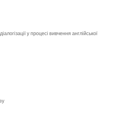
алогізації у процесі вивчення англійської
ву