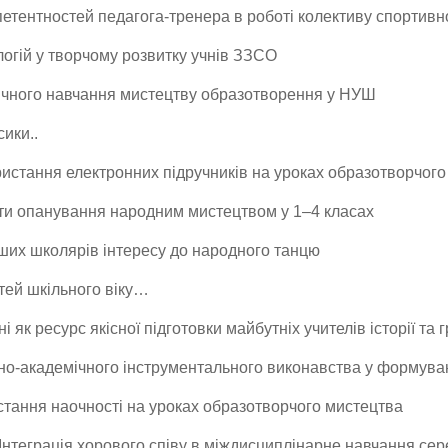
етентностей педагога-тренера в роботі колективу спортив
логій у творчому розвитку учнів ЗЗСО
тичного навчання мистецтву образотворення у НУШ
ики..
ористання електронних підручників на уроках образотворчог
кти опанування народним мистецтвом у 1–4 класах
их школярів інтересу до народного танцю
тей шкільного віку…
і як ресурс якісної підготовки майбутніх учителів історії та 
но-академічного інструментального виконавства у формува
истання наочності на уроках образотворчого мистецтва
нтеграція хорового співу в міждисциплінарне навчання сер