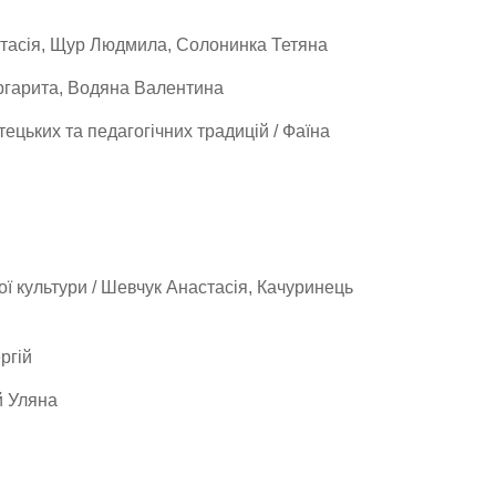
астасія, Щур Людмила, Солонинка Тетяна
аргарита, Водяна Валентина
ецьких та педагогічних традицій / Фаїна
ї культури / Шевчук Анастасія, Качуринець
ргій
й Уляна