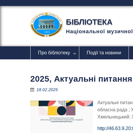
П
е
р
БІБЛІОТЕКА
е
й
Національної музичної
т
и
д
Про бібліотеку
Події та новини
о
в
м
і
2025, Актуальні питанн
с
т
18.02.2025
у
Актуальні питан
обласна рада ; 
Хмельницький: Х
http://46.63.