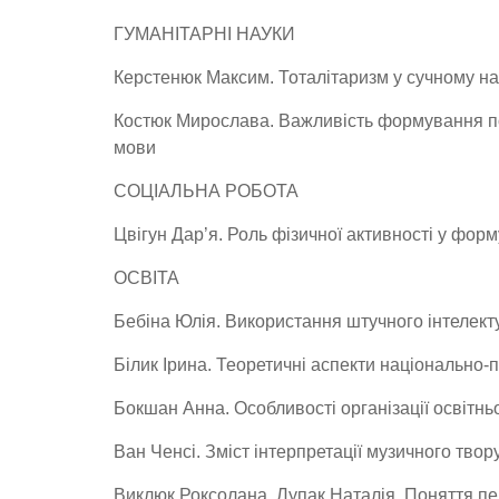
ГУМАНІТАРНІ НАУКИ
Керстенюк Максим. Тоталітаризм у сучному на
Костюк Мирослава. Важливість формування пол
мови
СОЦІАЛЬНА РОБОТА
Цвігун Дар’я. Роль фізичної активності у фор
ОСВІТА
Бебіна Юлія. Використання штучного інтелект
Білик Ірина. Теоретичні аспекти національно-
Бокшан Анна. Особливості організації освітнь
Ван Ченсі. Зміст інтерпретації музичного твор
Виклюк Роксолана, Лупак Наталія. Поняття пе