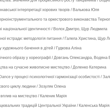
ецтва: значення для професійного росту танцівників / Бодн
онавської інтерпретації хорових творів / Валькова Юля
мерноінструментального та оркестрового виконавства Терно
і національної ідентичності / Волох Дмитро, Щур Людмила
енної естради: методологія питання / Галела Христина, Щур
 художнього бачення в дітей / Гудкова Аліна
нічного образу у хореографії / Довгань Олександра, Водяна
цтва на сучасне живописне мистецтво / Доленко Катерина
nce у процесі психологічної гармонізації особистості / Зал
тєвого циклу людини / Зозуляк Олена
вплив на мистецтво / Каленик Марія
цювальних традицій Центральної України / Каленська Марія