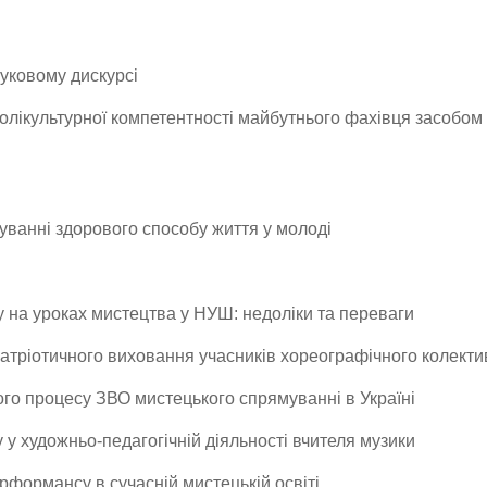
уковому дискурсі
ікультурної компетентності майбутнього фахівця засобом ді
муванні здорового способу життя у молоді
у на уроках мистецтва у НУШ: недоліки та переваги
патріотичного виховання учасників хореографічного колекти
ого процесу ЗВО мистецького спрямуванні в Україні
у у художньо-педагогічній діяльності вчителя музики
рформансу в сучасній мистецькій освіті