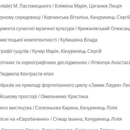
ntale) М. Ластовецького / Клімкіна Марія, Циганюк Люція
турному середовищі / Корчинська Віталіна, Качуринець Сергі
румента сучасної музичної культури / Крижанівський Олексан
 мистецької компетентності / Кубишкіна Влада
рафії гуцулів / Кучер Марія, Качуринець Сергій
гічних та хореографічних дослідженнях / Літвінчук Анастас
 Людмила Контрасти епох
 образів на прикладі фортепіанного циклу «Замки Лаури» Ле
йському просторі / Омельченко Христина
ного мистецтва / Селезньова Карина, Качуринець Лілія
пісні на «Євробаченні» / Січкар Іванна, Качуринець Лілія