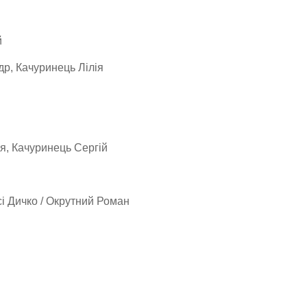
й
др, Качуринець Лілія
ія, Качуринець Сергій
сі Дичко / Окрутний Роман