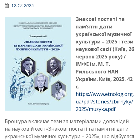
12.12.2025
Знакові постаті та
пам’ятні дати
української музичної
культури – 2025 : т
ези
наукової сесії
(Київ, 26
червня 2025 року) /
ІМФЕ ім. М. Т.
Рильського НАН
України. Київ, 2025. 42
с.
https://www.etnolog.org.
ua/pdf/stories/zbirnyky/
2025/muzyka.pdf
Брошура включає тези за матеріалами доповідей
на науковій сесії «Знакові постаті та пам’ятні дати
української музичної культури – 2025», що відбулася