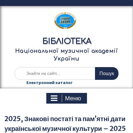
П
е
р
е
й
т
БІБЛІОТЕКА
и
д
Національної музичної академії
о
України
в
м
Ш
і
у
с
к
Електронний каталог
т
а
у
т
Меню
и
:
2025, Знакові постаті та пам’ятні дати
української музичної культури – 2025