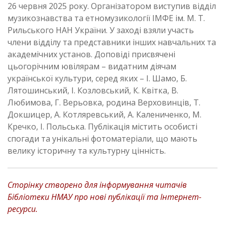
26 червня 2025 року. Організатором виступив відділ
музикознавства та етномузикології ІМФЕ ім. М. Т.
Рильського НАН України. У заході взяли участь
члени відділу та представники інших навчальних та
академічних установ. Доповіді присвячені
цьогорічним ювілярам – видатним діячам
української культури, серед яких – І. Шамо, Б.
Лятошинський, І. Козловський, К. Квітка, В.
Любимова, Г. Верьовка, родина Верховинців, Т.
Докшицер, А. Котляревський, А. Калениченко, М.
Кречко, І. Польська. Публікація містить особисті
спогади та унікальні фотоматеріали, що мають
велику історичну та культурну цінність.
Сторінку створено для інформування читачів
Бібліотеки НМАУ про нові публікації та Інтернет-
ресурси.