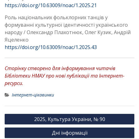
https://doi.org/10.63009/noac/1.2025.21
Роль національних фольклорних танців у
формуванні культурної ідентичності українського
народу / Олександр Плахотнюк, Олег Кузик, Андрій
Яцеленко
https://doi.org/10.63009/noac/1.2025.43
Сторінку створено для інформування читачів
Бібліотеки НМАУ про нові публікації та Інтернет-
ресурси.
Інтернет-цікавинки
Н
2025, Культура України, № 90
а
Дні інформації
в