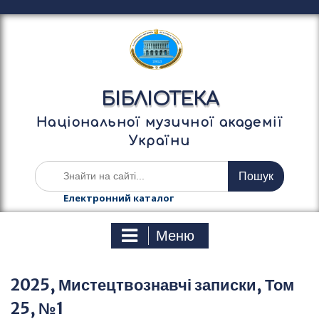
П
е
р
е
й
т
БІБЛІОТЕКА
и
д
Національної музичної академії
о
України
в
м
Ш
і
у
с
к
Електронний каталог
т
а
у
т
Меню
и
:
2025, Мистецтвознавчі записки, Том
25, №1