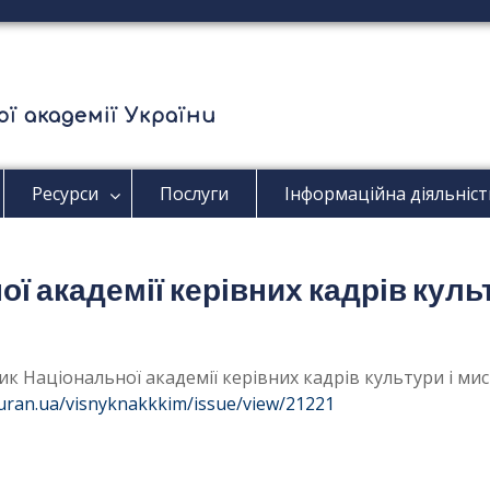
ї академії України
Ресурси
Послуги
Інформаційна діяльніст
ї академії керівних кадрів куль
сник Національної академії керівних кадрів культури і ми
s.uran.ua/visnyknakkkim/issue/view/21221