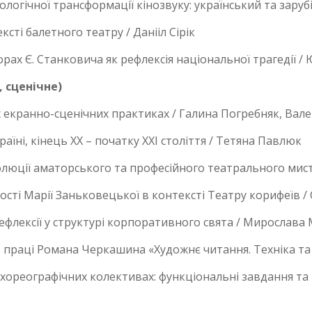
огічної трансформації кінозвуку: український та зарубі
сті балетного театру / Данііл Сірік
ах Є. Станковича як рефлексія національної трагедії /
 сценічне)
х екранно-сценічних практиках / Галина Погребняк, Ва
їні, кінець ХХ – початку ХХІ століття / Тетяна Павлюк
олюції аматорського та професійного театрального мис
ті Марії Заньковецької в контексті Театру корифеїв /
рефлексії у структурі корпоративного свята / Мирослава
 праці Романа Черкашина «Художнє читання. Техніка та 
хореографічних колективах: функціональні завдання та п