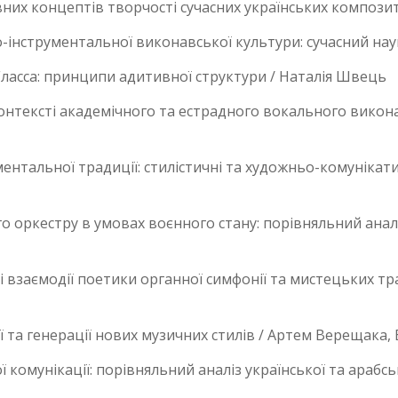
их концептів творчості сучасних українських композит
нструментальної виконавської культури: сучасний наук
Гласса: принципи адитивної структури / Наталія Швець
онтексті академічного та естрадного вокального викона
ментальної традиції: стилістичні та художньо-комунікат
го оркестру в умовах воєнного стану: порівняльний аналі
 взаємодії поетики органної симфонії та мистецьких тр
ї та генерації нових музичних стилів / Артем Верещака, 
комунікації: порівняльний аналіз української та арабськ