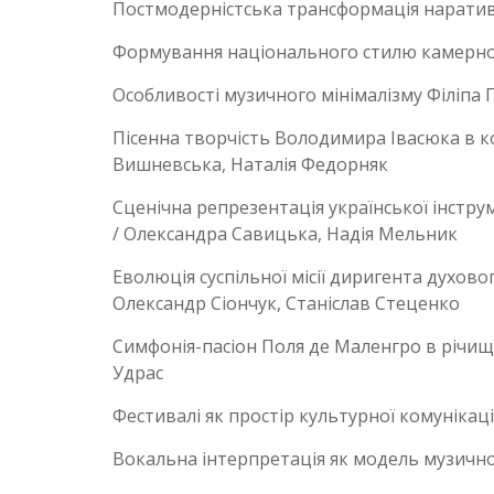
Постмодерністська трансформація наративн
Формування національного стилю камерно-і
Особливості музичного мінімалізму Філіпа 
Пісенна творчість Володимира Івасюка в к
Вишневська, Наталія Федорняк
Сценічна репрезентація української інстру
/ Олександра Савицька, Надія Мельник
Еволюція суспільної місії диригента духово
Олександр Сіончук, Станіслав Стеценко
Симфонія-пасіон Поля де Маленгро в річищі
Удрас
Фестивалі як простір культурної комунікаці
Вокальна інтерпретація як модель музичної 