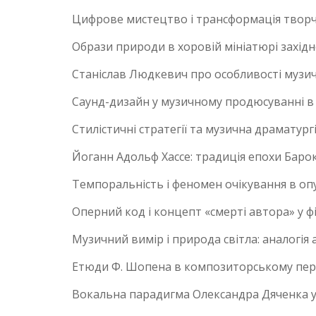
Цифрове мистецтво і трансформація творчих
Образи природи в хоровій мініатюрі захід
Станіслав Людкевич про особливості музич
Саунд-дизайн у музичному продюсуванні в
Стилістичні стратегії та музична драматур
Йоганн Адольф Хассе: традиція епохи Бароко
Темпоральність і феномен очікування в опус
Оперний код і концепт «смерті автора» у ф
Музичний вимір і природа світла: аналогія 
Етюди Ф. Шопена в композиторському перео
Вокальна парадигма Олександра Дяченка у в