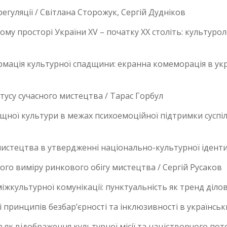
егуляції / Світлана Сторожук, Сергій Дудніков
му просторі України ХV – початку ХХ століть: культуро
мація культурної спадщини: екранна комеморація в укра
атусу сучасного мистецтва / Тарас Горбул
ної культури в межах психоемоційної підтримки суспіл
истецтва в утвердженні національно-культурної ідентич
го виміру ринкового обігу мистецтва / Сергій Русаков
іжкультурної комунікації: пунктуальність як тренд діло
і принципів безбар’єрності та інклюзивності в українськ
як відображення культурної місії та націєтворчого поте