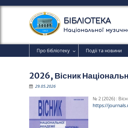
П
е
р
БІБЛІОТЕКА
е
й
Національної музично
т
и
д
Про бібліотеку
Події та новини
о
в
м
і
2026, Вісник Національно
с
т
29.05.2026
у
№ 2 (2026) : Ві
https://journal