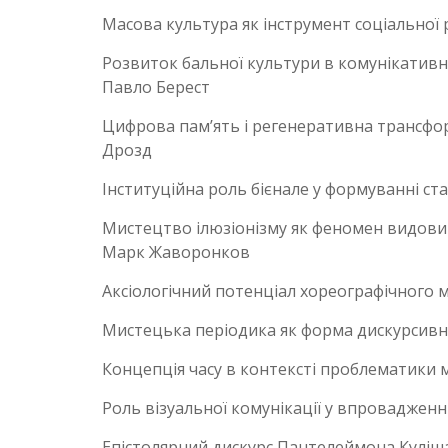
Масова культура як інструмент соціальної р
Розвиток бальної культури в комунікативно
Павло Берест
Цифрова пам’ять і регенеративна трансфор
Дрозд
Інституційна роль бієнале у формуванні ст
Мистецтво ілюзіонізму як феномен видовищ
Марк Жаворонков
Аксіологічний потенціал хореографічного м
Мистецька періодика як форма дискурсивно
Концепція часу в контексті проблематики м
Роль візуальної комунікації у впровадженн
Епістолярний дискурс Пантелеймона Куліша 