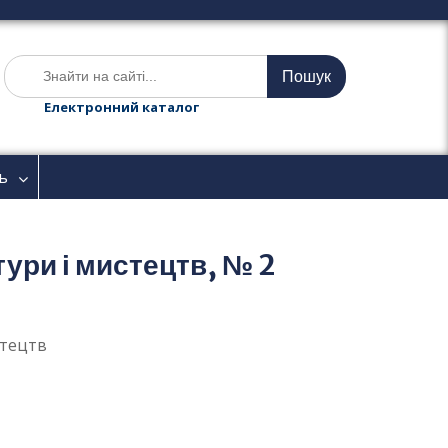
Ш
у
к
Електронний каталог
а
т
и
ь
:
тури і мистецтв, № 2
стецтв