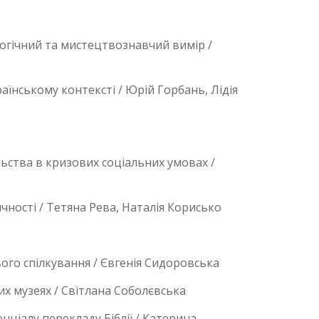
логічний та мистецтвознавчий вимір /
їнському контексті / Юрій Горбань, Лідія
ьства в кризових соціальних умовах /
ності / Тетяна Рева, Наталія Корисько
вого спілкування / Євгенія Сидоровська
их музеях / Світлана Соболєвська
нціалу перекладу Біблії / Катерина