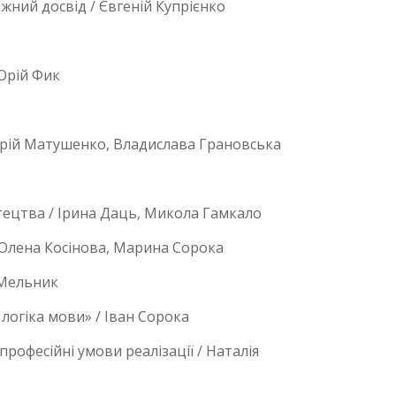
жний досвід / Євгеній Купрієнко
 Юрій Фик
лерій Матушенко, Владислава Грановська
тецтва / Ірина Даць, Микола Гамкало
 Олена Косінова, Марина Сорока
 Мельник
логіка мови» / Іван Сорока
рофесійні умови реалізації / Наталія