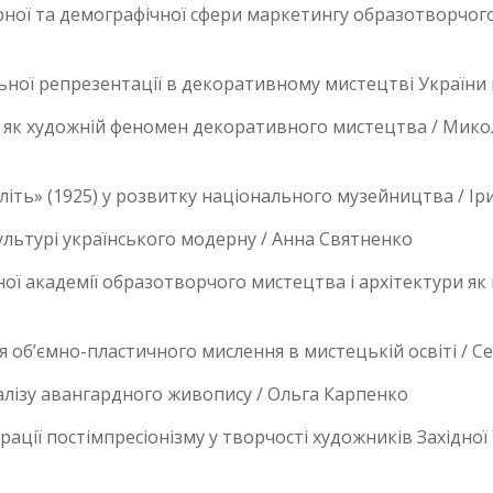
рної та демографічної сфери маркетингу образотворчог
ної репрезентації в декоративному мистецтві України п
я як художній феномен декоративного мистецтва / Мико
літь» (1925) у розвитку національного музейництва / Ір
ультурі українського модерну / Анна Святненко
ої академії образотворчого мистецтва і архітектури як 
 об’ємно-пластичного мислення в мистецькій освіті / С
лізу авангардного живопису / Ольга Карпенко
ції постімпресіонізму у творчості художників Західної 