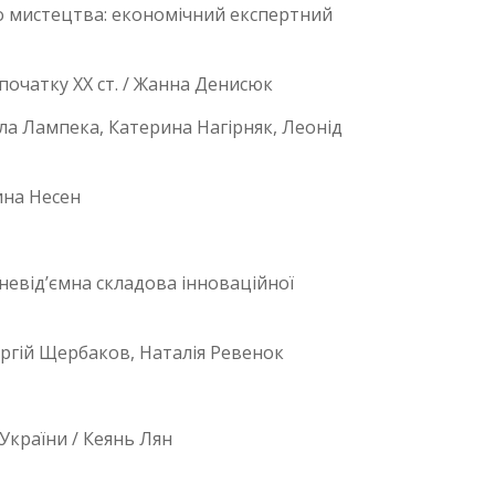
о мистецтва: економічний експертний
очатку ХХ ст. / Жанна Денисюк
ла Лампека, Катерина Нагірняк, Леонід
ина Несен
невід’ємна складова інноваційної
ергій Щербаков, Наталія Ревенок
України / Кеянь Лян