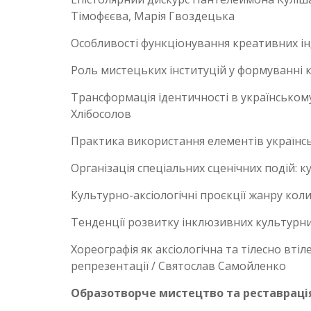
Тімофєєва, Марія Гвоздецька
Особливості функціонування креативних інд
Роль мистецьких інституцій у формуванні 
Трансформація ідентичності в українському
Хлібосолов
Практика використання елементів українсь
Організація спеціальних сценічних подій: 
Культурно-аксіологічні проєкції жанру кол
Тенденції розвитку інклюзивних культурни
Хореографія як аксіологічна та тілесно вт
репрезентації / Святослав Самойленко
Образотворче мистецтво та реставраці