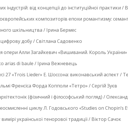
 індустрій: від концепції до інституційної практики /
ноєвропейських композиторів епохи романтизму: семан
ного шкільництва / Ірина Бермес
 цифрову добу / Світлана Садовенко
гія опери Алли Загайкевич «Вишиваний. Король України» 
 аrias di baule / Ірина Вежневець
і 27 «Trois Lieder» Е. Шоссона: виконавський аспект / Т
ільмі Френсіса Форда Копполи «Тетро» / Сергій Зуєв
архітектонік (фізичний і філософський погляд) / Олексан
смисленні циклу Л. Годовського «Studies on Chopin’s E
имірі української тенорової традиції / Віктор Сачок