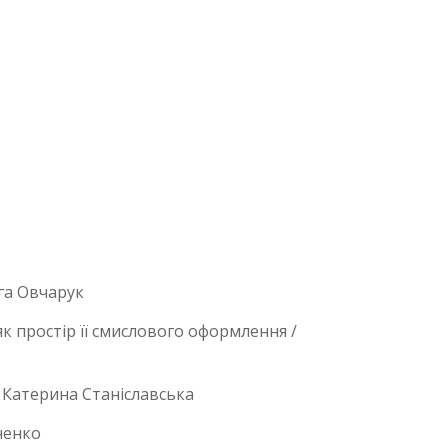
га Овчарук
к простір її смислового оформлення /
 Катерина Станіславська
ненко