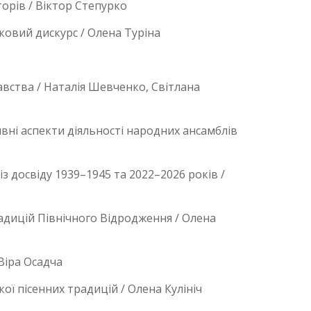
орів / Віктор Степурко
овий дискурс / Олена Туріна
вства / Наталія Шевченко, Світлана
ивні аспекти діяльності народних ансамблів
з досвіду 1939–1945 та 2022–2026 років /
адицій Північного Відродження / Олена
Віра Осадча
ої пісенних традицій / Олена Кулініч