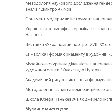
Методологія наукового дослідження генде
аналіз / Дмитро Акімов
Орнамент модерну як інструмент національ
Українська зооморфна кераміка хх столітт
Нагірняк
Виставка «Український портрет ХVІІ–ХХ сто
Символіка і форма орнаменту в художній к
Музейно-екскурсійна діяльність Національн
художньої освіти / Олександр Цугорка
Академічний рисунок як основа формування
Методологічні аспекти композиційного ана
Школа Юзефа Панькевича як джерело інспіра
Музичне мистецтво