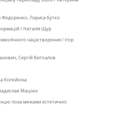
на Федоренко, Лариса Бутко
ормацій / Наталія Щур
имволічного націєтворення / Ігор
ланович, Сергій Виткалов
на Копєйкіна
Владислав Маціюк
 танцю поза межами естетичної