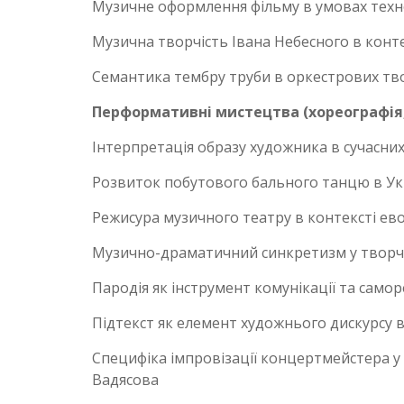
Музичне оформлення фільму в умовах технол
Музична творчість Івана Небесного в контек
Семантика тембру труби в оркестрових твор
Перформативні мистецтва (хореографія,
Інтерпретація образу художника в сучасни
Розвиток побутового бального танцю в Укра
Режисура музичного театру в контексті ев
Музично-драматичний синкретизм у творчос
Пародія як інструмент комунікації та само
Підтекст як елемент художнього дискурсу в
Специфіка імпровізації концертмейстера у 
Вадясова