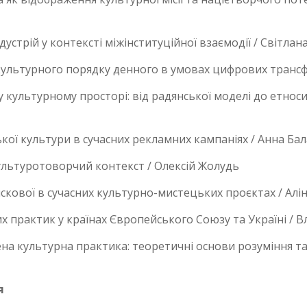
устрій у контексті міжінституційної взаємодії / Світла
культурного порядку денного в умовах цифрових трансф
 культурному просторі: від радянської моделі до етнос
кої культури в сучасних рекламних кампаніях / Анна Ба
культуротоворчий контекст / Олексій Жолудь
искової в сучасних культурно-мистецьких проєктах / Алі
х практик у країнах Європейського Союзу та Україні / 
ілена культурна практика: теоретичні основи розуміння
я