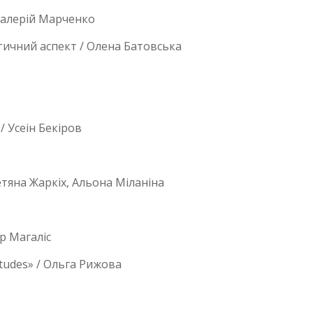
 Валерій Марченко
тичний аспект / Олена Батовська
/ Усеін Бекіров
етяна Жаркіх, Альона Міланіна
др Магаліс
tudes» / Ольга Рижова