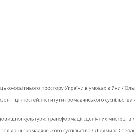
ько-освітнього простору України в умовах війни / Оль
зонті цінностей: інститути громадянського суспільства я
овищної культури: трансформації сценічних мистецтв /
онсолідації громадянського суспільства / Людмила Степа