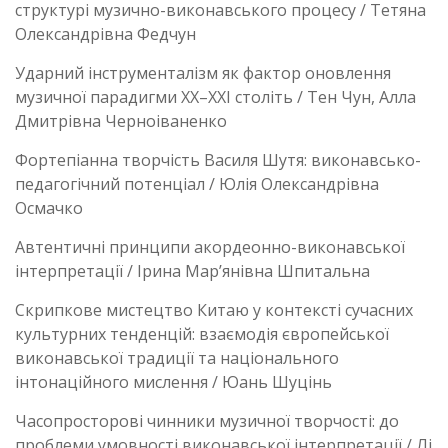
структурі музично-виконавського процесу / Тетяна
Олександрівна Федчун
Ударний інструменталізм як фактор оновлення
музичної парадигми ХХ–ХХІ століть / Тен Чун, Алла
Дмитрівна Черноіваненко
Фортепіанна творчість Василя Шутя: виконавсько-
педагогічний потенціал / Юлія Олександрівна
Осмачко
Автентичні принципи акордеонно-виконавської
інтерпретації / Ірина Мар’янівна Шпитальна
Скрипкове мистецтво Китаю у контексті сучасних
культурних тенденцій: взаємодія європейської
виконавської традиції та національного
інтонаційного мислення / Юань Шуцінь
Часопросторові чинники музичної творчості: до
проблеми умовності виконавської інтерпретації / Лі