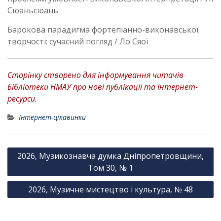
Сюаньсюань
Барокова парадигма фортепіанно-виконавської
творчості: сучасний погляд / Ло Сяої
Сторінку створено для інформування читачів
Бібліотеки НМАУ про нові публікації та Інтернет-
ресурси.
Інтернет-цікавинки
Н
2026, Музикознавча думка Дніпропетровщини,
а
Том 30, № 1
в
2026, Музичне мистецтво і культура, № 48
і
г