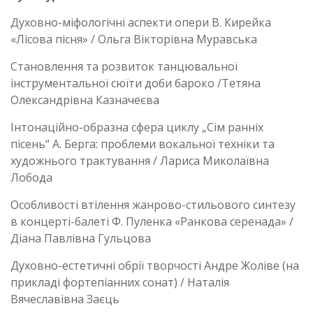
Духовно-міфологічні аспекти опери В. Кирейка
«Лісова пісня» / Ольга Вікторівна Муравська
Становлення та розвиток танцювальної
інструментальної сюїти доби бароко /Тетяна
Олександрівна Казначеєва
Інтонаційно-образна сфера циклу „Сім ранніх
пісень“ А. Берга: проблеми вокальної техніки та
художнього трактування / Лариса Миколаївна
Лобода
Особливості втілення жанрово-стильового синтезу
в концерті-балеті Ф. Пуленка «Ранкова серенада» /
Діана Павлівна Гульцова
Духовно-естетичні обрії творчості Андре Жоліве (на
прикладі фортепіанних сонат) / Наталія
Вячеславівна Заєць