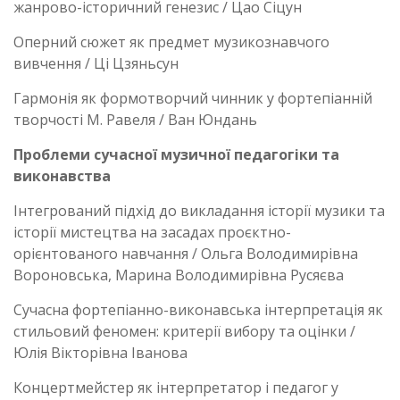
жанрово-історичний генезис / Цао Сіцун
Оперний сюжет як предмет музикознавчого
вивчення / Ці Цзяньсун
Гармонія як формотворчий чинник у фортепіанній
творчості М. Равеля / Ван Юндань
Проблеми сучасної музичної педагогіки та
виконавства
Інтегрований підхід до викладання історії музики та
історії мистецтва на засадах проєктно-
орієнтованого навчання / Ольга Володимирівна
Вороновська, Марина Володимирівна Русяєва
Сучасна фортепіанно-виконавська інтерпретація як
стильовий феномен: критерії вибору та оцінки /
Юлія Вікторівна Іванова
Концертмейстер як інтерпретатор і педагог у