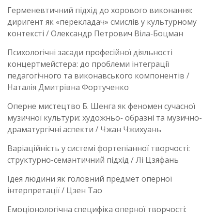
Герменевтичний підхід до хорового виконання:
диригент як «перекладач» смислів у культурному
контексті / Олександр Петрович Віла-Боцман
Психологічні засади професійної діяльності
концертмейстера: до проблеми інтеграції
педагогічного та виконавського компонентів /
Наталія Дмитрівна Фортученко
Оперне мистецтво Б. Шенга як феномен сучасної
музичної культури: художньо- образні та музично-
драматургічні аспекти / Чжан Чжихуань
Варіаційність у системі фортепіанної творчості:
структурно-семантичний підхід / Лі Цзяфань
Ідея людини як головний предмет оперної
інтерпретації / Цзен Тао
Емоціонологічна специфіка оперної творчості: