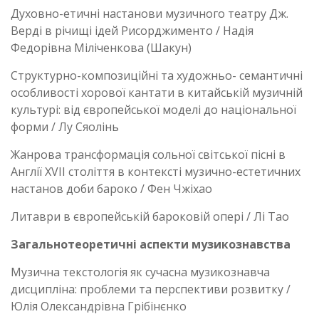
Духовно-етичні настанови музичного театру Дж.
Верді в річищі ідей Рисорджименто / Надія
Федорівна Міліченкова (Шакун)
Структурно-композиційні та художньо- семантичні
особливості хорової кантати в китайській музичній
культурі: від європейської моделі до національної
форми / Лу Сяолінь
Жанрова трансформація сольної світської пісні в
Англії XVII століття в контексті музично-естетичних
настанов доби бароко / Фен Чжіхао
Литаври в європейській бароковій опері / Лі Тао
Загальнотеоретичні аспекти музикознавства
Музична текстологія як сучасна музикознавча
дисципліна: проблеми та перспективи розвитку /
Юлія Олександрівна Грібінєнко