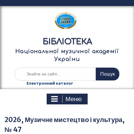
П
е
р
е
й
т
БІБЛІОТЕКА
и
д
Національної музичної академії
о
України
в
м
Ш
і
у
с
к
Електронний каталог
т
а
у
т
Меню
и
:
2026, Музичне мистецтво і культура,
№ 47