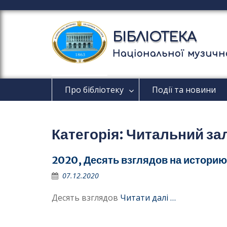
П
е
р
БІБЛІОТЕКА
е
й
Національної музично
т
и
д
Про бібліотеку
Події та новини
о
в
м
і
Категорія:
Читальний за
с
т
у
2020, Десять взглядов на истори
07.12.2020
Десять взглядов
Читати далі …