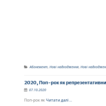
Абонемент
,
Нові надходження
,
Нові надходжен
2020, Поп-рок як репрезентативни
07.10.2020
Поп-рок як
Читати далі …