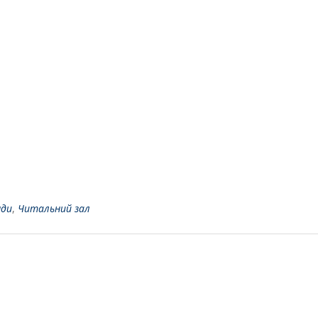
нди
,
Читальний зал