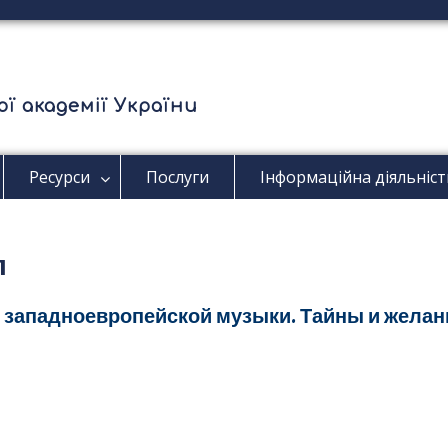
ї академії України
Ресурси
Послуги
Інформаційна діяльніст
л
ю западноевропейской музыки. Тайны и жела