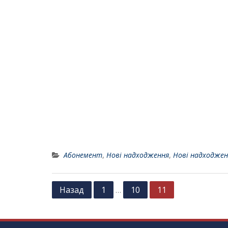
Абонемент
,
Нові надходження
,
Нові надходжен
Н
Назад
1
10
11
…
а
в