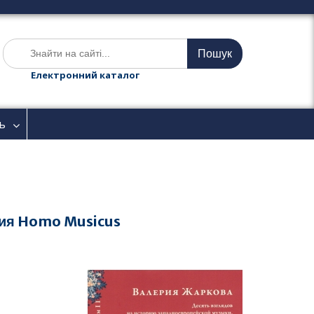
Ш
у
к
Електронний каталог
а
т
и
ь
:
ния Homo Musicus