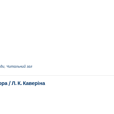
нди
,
Читальний зал
а / Л. К. Каверіна