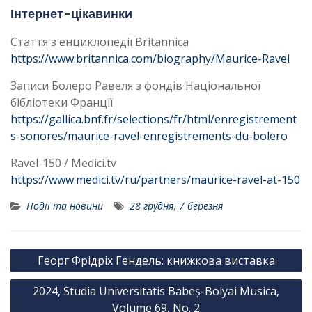
Інтернет-цікавинки
Стаття з енциклопедії Britannica
https://www.britannica.com/biography/Maurice-Ravel
Записи Болеро Равеля з фондів Національної
бібліотеки Франції
https://gallica.bnf.fr/selections/fr/html/enregistrement
s-sonores/maurice-ravel-enregistrements-du-bolero
Ravel-150 / Medici.tv
https://www.medici.tv/ru/partners/maurice-ravel-at-150
Події та новини
28 грудня
,
7 березня
Н
Георг Фрідріх Гендель: книжкова виставка
а
2024, Studia Universitatis Babeș-Bolyai Musica,
в
Volume 69, No. 2