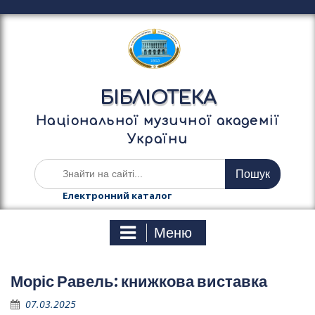
П
е
р
е
й
т
БІБЛІОТЕКА
и
д
Національної музичної академії
о
України
в
м
Ш
і
у
с
к
Електронний каталог
т
а
у
т
Меню
и
:
Моріс Равель: книжкова виставка
07.03.2025