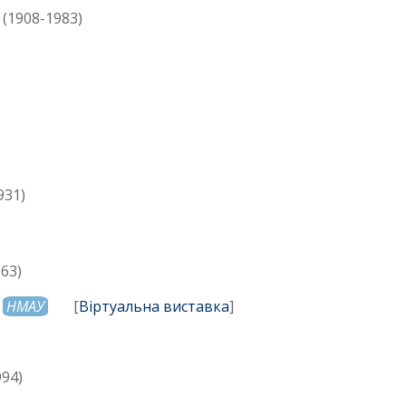
ч
(1908-1983)
931)
63)
)
НМАУ
[
Віртуальна виставка
]
94)