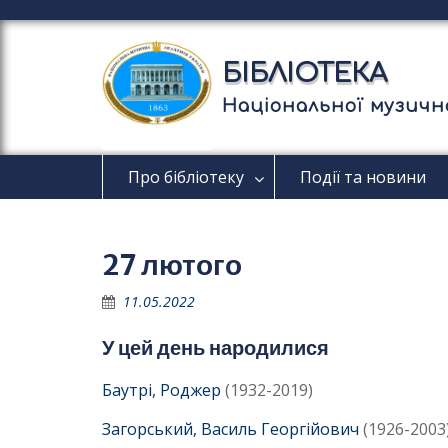
П
е
р
БІБЛІОТЕКА
е
й
Національної музично
т
и
д
Про бібліотеку
Події та новини
о
в
м
і
27 лютого
с
т
11.05.2022
у
У цей день народилися
Баутрі, Роджер
(1932-2019)
Загорський, Василь Георгійович
(1926-2003