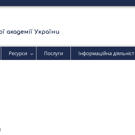
ї академії України
Ресурси
Послуги
Інформаційна діяльніст
)