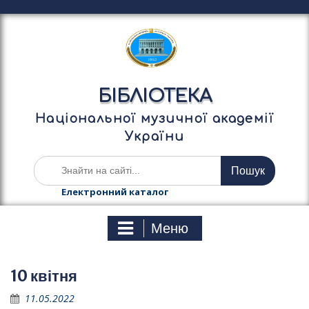
П
е
р
е
й
т
БІБЛІОТЕКА
и
д
Національної музичної академії
о
України
в
м
Ш
і
у
с
к
Електронний каталог
т
а
у
т
Меню
и
:
10 квітня
11.05.2022