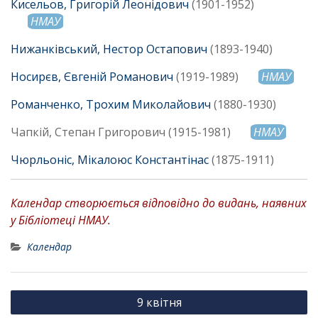
Кисельов, Григорій Леонідович
(1901-1952)
НМАУ
Нижанківський, Нестор Остапович
(1893-1940)
Носирєв, Євгеній Романович
(1919-1989)
НМАУ
Романченко, Трохим Миколайович
(1880-1930)
Чапкій, Степан Григорович (1915-1981)
НМАУ
Чюрльоніс, Мікалоюс Константінас
(1875-1911)
Календар створюється відповідно до видань, наявних
у Бібліотеці НМАУ.
Календар
Н
9 квітня
а