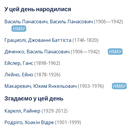
У цей день народилися
Василь Панасович, Василь Панасович
(1906—1942)
НМАУ
Грациолі, Джованні Баттіста
(1746-1820)
Дяченко, Василь Панасович
(1906—1942)
НМАУ
Ейслер, Ганс
(1898-1962)
Лейно, Ейно
(1878-1926)
Макаревич, Юхим Янкельович
(1903-1976)
НМАУ
Згадаємо у цей день
Карелл, Райнер
(1929-2012)
Родріго, Хоакін Відре
(1901-1999)