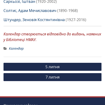
Саркьозі, Іштван
(1920-2002)
Солтис, Адам Мечиславович
(1890-1968)
Штундер, Зеновія Костянтинівна
(1927-2016)
Календар створюється відповідно до видань, наявних
у Бібліотеці НМАУ.
Календар
Н
5 липня
а
7 липня
в
і
г
а