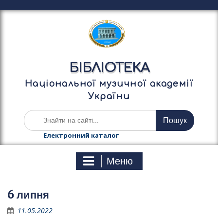
П
е
р
е
й
т
БІБЛІОТЕКА
и
д
Національної музичної академії
о
України
в
м
Ш
і
у
с
к
Електронний каталог
т
а
у
т
Меню
и
:
6 липня
11.05.2022