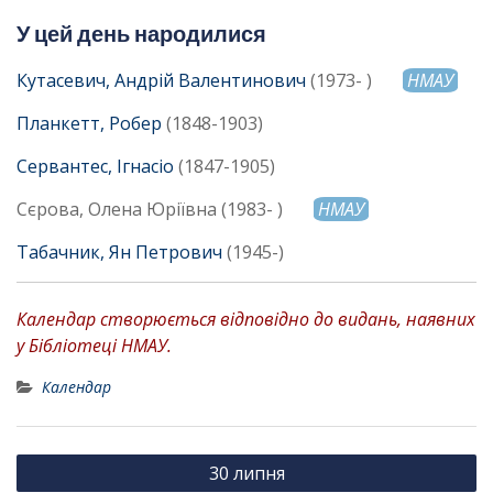
У цей день народилися
Кутасевич, Андрій Валентинович
(1973- )
НМАУ
Планкетт, Робер
(1848-1903)
Сервантес, Ігнасіо
(1847-1905)
Сєрова, Олена Юріївна (1983- )
НМАУ
Табачник, Ян Петрович
(1945-)
Календар створюється відповідно до видань, наявних
у Бібліотеці НМАУ.
Календар
Н
30 липня
а