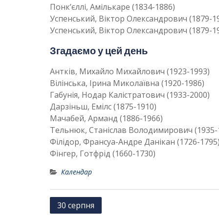
Понк’єллі, Амількаре (1834-1886)
Успенський, Віктор Олександрович (1879-1
Успенський, Віктор Олександрович (1879-1
Згадаємо у цей день
Антків, Михайло Михайлович (1923-1993)
Вілінська, Ірина Миколаївна (1920-1986)
Габунія, Нодар Калістратович (1933-2000)
Дарзіньш, Емілс (1875-1910)
Мачабей, Арманд (1886-1966)
Тельнюк, Станіслав Володимирович (1935-
Філідор, Франсуа-Андре Данікан (1726-1795
Фінгер, Готфрід (1660-1730)
Календар
Н
30 серпня
а