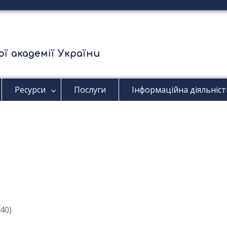
ї академії України
Ресурси
Послуги
Інформаційна діяльніст
40)