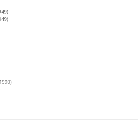
949)
949)
1990)
)