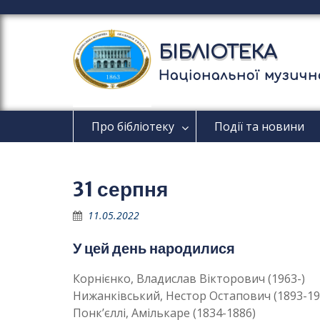
П
е
р
БІБЛІОТЕКА
е
й
Національної музично
т
и
д
Про бібліотеку
Події та новини
о
в
м
і
31 серпня
с
т
11.05.2022
у
У цей день народилися
Корнієнко, Владислав Вікторович (1963-)
Нижанківський, Нестор Остапович (1893-19
Понк’єллі, Амількаре (1834-1886)