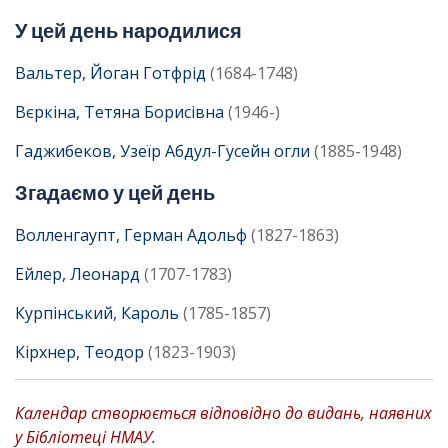
У цей день народилися
Вальтер, Йоган Готфрід
(1684-1748)
Вєркіна, Тетяна Борисівна
(1946-)
Гаджибеков, Узеїр Абдул-Гусейн огли
(1885-1948)
Згадаємо у цей день
Волленгаупт, Герман Адольф
(1827-1863)
Ейлер, Леонард
(1707-1783)
Курпінський, Кароль
(1785-1857)
Кірхнер, Теодор
(1823-1903)
Календар створюється відповідно до видань, наявних
у Бібліотеці НМАУ.