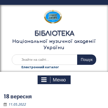
П
е
р
е
й
т
БІБЛІОТЕКА
и
д
Національної музичної академії
о
України
в
м
Ш
і
у
с
к
Електронний каталог
т
а
у
т
Меню
и
:
18 вересня
11.05.2022