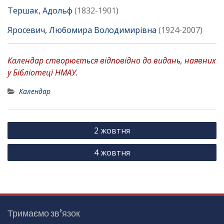
Тершак, Адольф
(1832-1901)
Яросевич, Любомира Володимирівна
(1924-2007)
Календар створюється відповідно до видань, наявних
у Бібліотеці НМАУ.
Календар
Н
2 жовтня
а
4 жовтня
в
і
г
а
Тримаємо зв’язок
ц