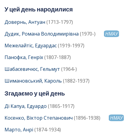
У цей день народилися
Довернь, Антуан
(1713-1797)
Дудик, Романа Володимирівна
(1970-)
НМАУ
Межелайтіс, Едуардас
(1919-1997)
Панофка, Генріх
(1807-1887)
Шабасевичюс, Гельмут
(1964-)
Шимановський, Кароль
(1882-1937)
Згадаємо у цей день
Ді Капуа, Едуардо
(1865-1917)
Косенко, Віктор Степанович
(1896-1938)
НМАУ
Марто, Анрі
(1874-1934)