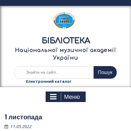
П
е
р
е
й
т
БІБЛІОТЕКА
и
д
Національної музичної академії
о
України
в
м
Ш
і
у
с
к
Електронний каталог
т
а
у
т
Меню
и
:
1 листопада
11.05.2022