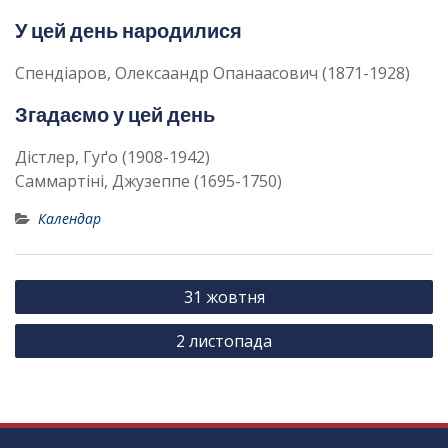
У цей день народилися
Спендіаров, Олексаандр Опанаасович (1871-1928)
Згадаємо у цей день
Дістлер, Гуґо (1908-1942)
Саммартіні, Джузеппе (1695-1750)
Календар
Н
31 жовтня
а
2 листопада
в
і
г
а