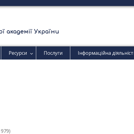
ї академії України
Ресурси
Послуги
Інформаційна діяльніст
1979)