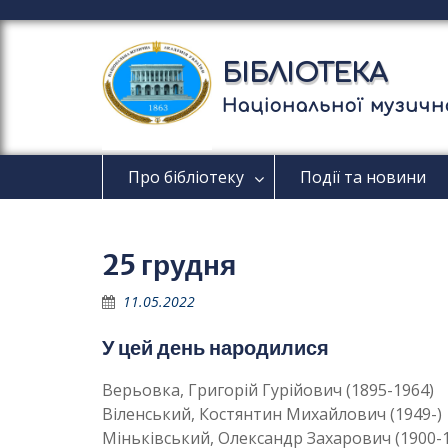
П
е
р
БІБЛІОТЕКА
е
й
Національної музично
т
и
д
Про бібліотеку
Події та новини
о
в
м
і
25 грудня
с
т
11.05.2022
у
У цей день народилися
Верьовка, Григорій Гурійович (1895-1964)
Віленський, Костянтин Михайлович (1949-)
Міньківський, Олександр Захарович (1900-