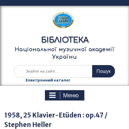
П
е
р
е
й
т
БІБЛІОТЕКА
и
д
Національної музичної академії
о
України
в
м
Ш
і
у
с
к
Електронний каталог
т
а
у
т
Меню
и
:
1958, 25 Klavier-Etüden : op.47 /
Stephen Heller