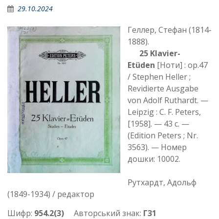
29.10.2024
Геллер, Стефан (1814-
1888).
25 Klavier-
Etüden
[Ноти] : op.47
/ Stephen Heller ;
Revidierte Ausgabe
von Adolf Ruthardt. —
Leipzig : C. F. Peters,
[1958]. — 43 с. —
(Edition Peters ; Nr.
3563). — Номер
дошки: 10002.
Рутхардт, Адольф
(1849-1934) / редактор
Шифр:
954.2(3)
Авторський знак:
Г31