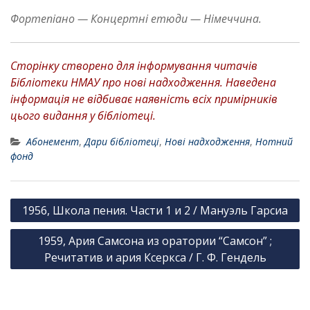
Фортепіано — Концертні етюди — Німеччина.
Сторінку створено для інформування читачів
Бібліотеки НМАУ про нові надходження. Наведена
інформація не відбиває наявність всіх примірників
цього видання у бібліотеці.
Абонемент
,
Дари бібліотеці
,
Нові надходження
,
Нотний
фонд
Н
1956, Школа пения. Части 1 и 2 / Мануэль Гарсиа
а
1959, Ария Самсона из оратории “Самсон” ;
в
Речитатив и ария Ксеркса / Г. Ф. Гендель
і
г
а