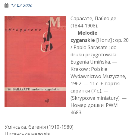
12.02.2026
Сарасате, Пабло де
(1844-1908).
Melodie
cyganskie
[Ноти] : op. 20
/ Pablo Sarasate ; do
druku przygotowala
Eugenia Umińska. —
Krakow : Polskie
Wydawnictwo Muzyczne,
1962. — 11 с. + партія
скрипки (7 с.). —
(Skrypcove miniatury). —
Номер дошки: PWM
4683.
Умінська, Євгенія (1910-1980)
Циганська мелодія