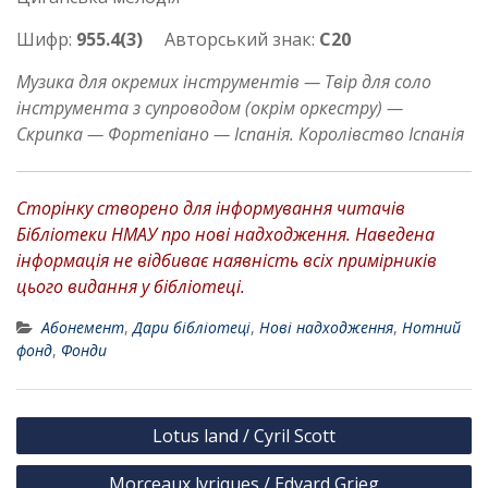
Шифр:
955.4(3)
Авторський знак:
С20
Музика для окремих інструментів — Твір для соло
інструмента з супроводом (окрім оркестру) —
Скрипка — Фортепіано — Іспанія. Королівство Іспанія
Сторінку створено для інформування читачів
Бібліотеки НМАУ про нові надходження. Наведена
інформація не відбиває наявність всіх примірників
цього видання у бібліотеці.
Абонемент
,
Дари бібліотеці
,
Нові надходження
,
Нотний
фонд
,
Фонди
Н
Lotus land / Cyril Scott
а
Morceaux lyriques / Edvard Grieg
в