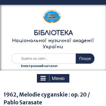
П
е
р
е
й
т
БІБЛІОТЕКА
и
д
Національної музичної академії
о
України
в
м
Ш
і
у
с
к
Електронний каталог
т
а
у
т
Меню
и
:
1962, Melodie cyganskie : op. 20 /
Pablo Sarasate