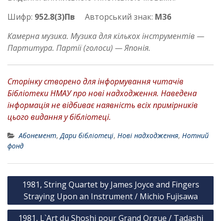
Шифр:
952.8(3)Пв
Авторський знак:
М36
Камерна музика. Музика для кількох інструментів —
Партитура. Партії (голоси) — Японія.
Сторінку створено для інформування читачів
Бібліотеки НМАУ про нові надходження. Наведена
інформація не відбиває наявність всіх примірників
цього видання у бібліотеці.
Абонемент
,
Дари бібліотеці
,
Нові надходження
,
Нотний
фонд
Н
1981, String Quartet by James Joyce and Fingers
а
Straying Upon an Instrument / Michio Fujisawa
в
1981, L`Art du Shoshi pour Grand Orgue / Tadashi