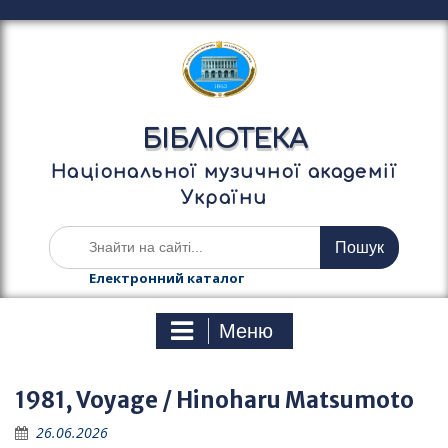
П
е
р
е
й
т
БІБЛІОТЕКА
и
д
Національної музичної академії
о
України
в
м
Ш
і
у
с
к
Електронний каталог
т
а
у
т
Меню
и
:
1981, Voyage / Hinoharu Matsumoto
26.06.2026