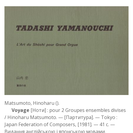
Matsumoto, Hinoharu ().
Voyage
[Ноти] : pour 2 Groupes ensembles divises
/ Hinoharu Matsumoto. — [Партитура]. — Tokyo :
Japan Federation of Composers, [1981]. — 41 с. —
Видання англійською і японською мовами.