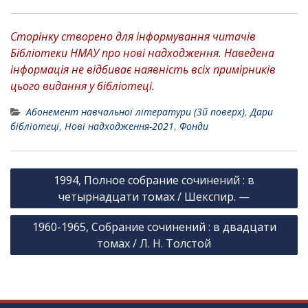
Сторінку створено для інформування читачів
Бібліотеки НМАУ про нові надходження. Наведена
інформація не відбиває наявність всіх примірників
цього видання у бібліотеці.
Абонемент навчальної літератури (3й поверх)
,
Дари
бібліотеці
,
Нові надходження-2021
,
Фонди
Н
1994, Полное собрание сочинений : в
а
четырнадцати томах / Шекспир. —
в
1960-1965, Собрание сочинений : в двадцати
і
томах / Л. Н. Толстой
г
а
ц