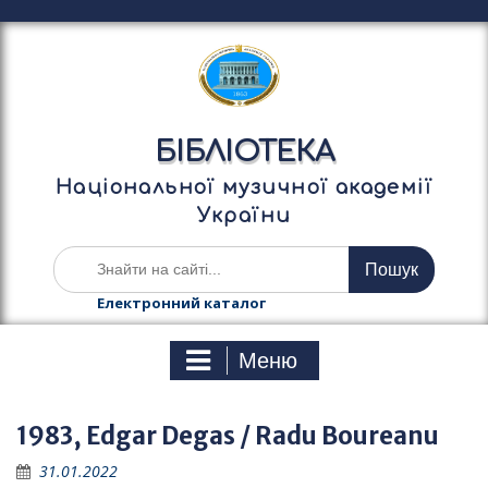
П
е
р
е
й
т
БІБЛІОТЕКА
и
д
Національної музичної академії
о
України
в
м
Ш
і
у
с
к
Електронний каталог
т
а
у
т
Меню
и
:
1983, Edgar Degas / Radu Boureanu
31.01.2022