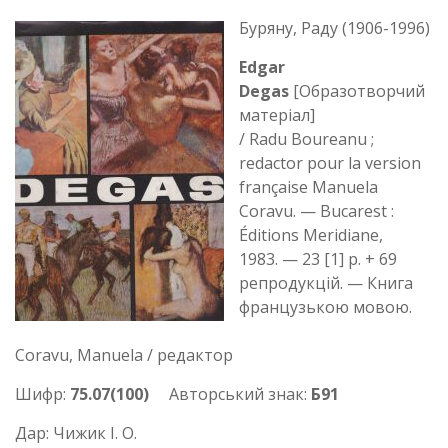
Буряну, Раду (1906-1996)
Edgar
Degas
[Образотворчий
матеріал]
/ Radu Boureanu ;
redactor pour la version
française Manuela
Coravu. — Bucarest :
Éditions Meridiane,
1983. — 23 [1] p. + 69
репродукцій. — Книга
французькою мовою.
Coravu, Manuela / редактор
Шифр:
75.07(100)
Авторський знак:
Б91
Дар: Чижик І. О.