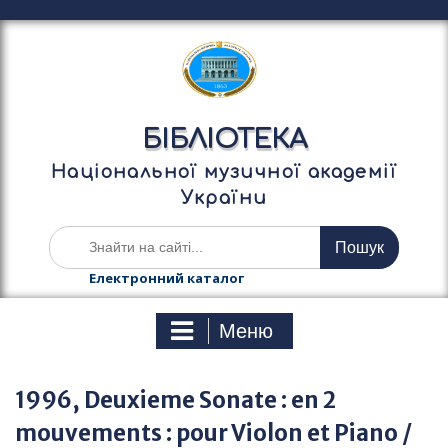
П
е
р
е
й
т
БІБЛІОТЕКА
и
д
Національної музичної академії
о
України
в
м
Ш
і
у
с
к
Електронний каталог
т
а
у
т
Меню
и
:
1996, Deuxieme Sonate : en 2
mouvements : pour Violon et Piano /