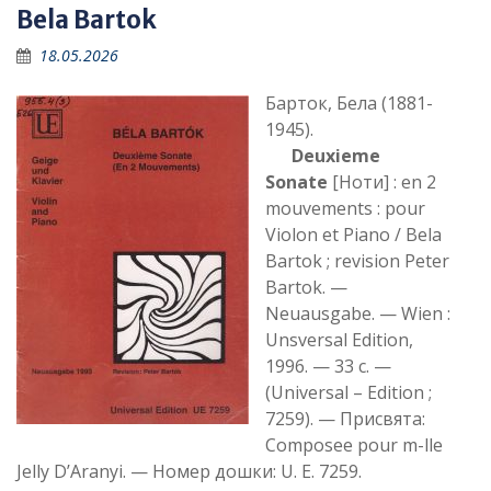
Bela Bartok
18.05.2026
Барток, Бела (1881-
1945).
Deuxieme
Sonate
[Ноти] : en 2
mouvements : pour
Violon et Piano / Bela
Bartok ; revision Peter
Bartok. —
Neuausgabe. — Wien :
Unsversal Edition,
1996. — 33 c. —
(Universal – Edition ;
7259). — Присвята:
Composee pour m-lle
Jelly D’Aranyi. — Номер дошки: U. E. 7259.