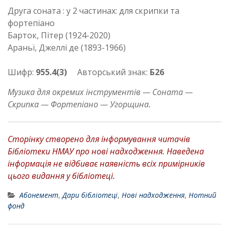
Друга соната : у 2 частинах: для скрипки та
фортепіано
Барток, Пітер (1924-2020)
Араньї, Джеллі де (1893-1966)
Шифр:
955.4(3)
Авторський знак:
Б26
Музика для окремих інструментів — Соната —
Скрипка — Фортепіано — Угорщина.
Сторінку створено для інформування читачів
Бібліотеки НМАУ про нові надходження. Наведена
інформація не відбиває наявність всіх примірників
цього видання у бібліотеці.
Абонемент
,
Дари бібліотеці
,
Нові надходження
,
Нотний
фонд