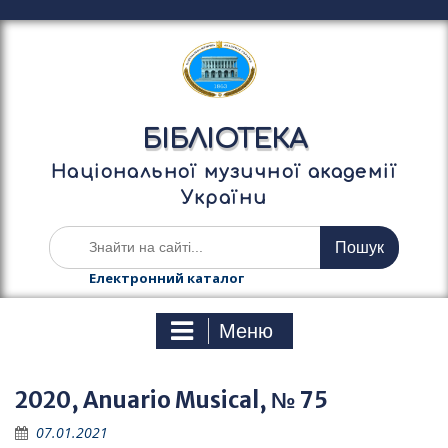
П
е
р
е
й
т
БІБЛІОТЕКА
и
д
Національної музичної академії
о
України
в
м
Ш
і
у
с
к
Електронний каталог
т
а
у
т
Меню
и
:
2020, Anuario Musical, № 75
07.01.2021