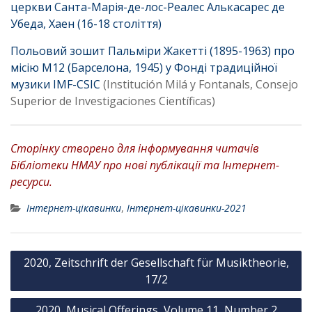
церкви Санта-Марія-де-лос-Реалес Алькасарес де
Убеда, Хаен (16-18 століття)
Польовий зошит Пальміри Жакетті (1895-1963) про
місію M12 (Барселона, 1945) у Фонді традиційної
музики IMF-CSIC
(Institución Milá y Fontanals, Consejo
Superior de Investigaciones Científicas)
Сторінку створено для інформування читачів
Бібліотеки НМАУ про нові публікації та Інтернет-
ресурси.
Інтернет-цікавинки
,
Інтернет-цікавинки-2021
Н
2020, Zeitschrift der Gesellschaft für Musiktheorie,
а
17/2
в
2020, Musical Offerings, Volume 11, Number 2