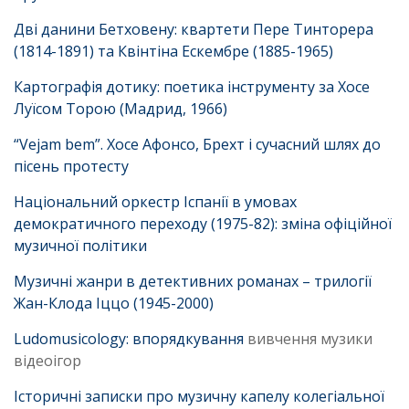
Дві данини Бетховену: квартети Пере Тинторера
(1814-1891) та Квінтіна Ескембре (1885-1965)
Картографія дотику: поетика інструменту за Хосе
Луїсом Торою (Мадрид, 1966)
“Vejam bem”. Хосе Афонсо, Брехт і сучасний шлях до
пісень протесту
Національний оркестр Іспанії в умовах
демократичного переходу (1975-82): зміна офіційної
музичної політики
Музичні жанри в детективних романах – трилогії
Жан-Клода Іццо (1945-2000)
Ludomusicology:
впорядкування
вивчення музики
відеоігор
Історичні записки про музичну капелу колегіальної