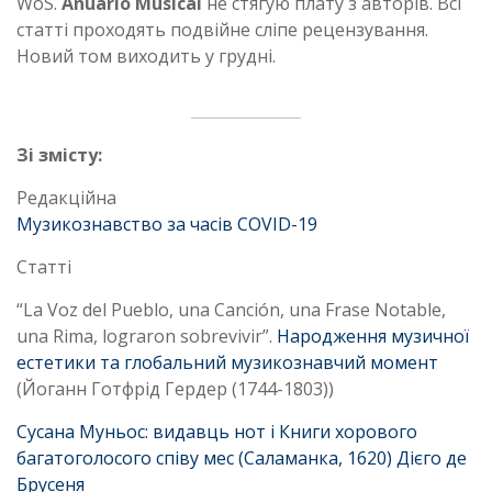
WoS.
Anuario Musical
не стягую плату з авторів. Всі
статті проходять подвійне сліпе рецензування.
Новий том виходить у грудні.
Зі змісту:
Редакційна
Музикознавство за часів COVID-19
Статті
“La Voz del Pueblo, una Canción, una Frase Notable,
una Rima, lograron sobrevivir”.
Народження музичної
естетики та глобальний музикознавчий момент
(Йоганн Готфрід Гердер (1744-1803))
Сусана Муньос: видавць нот і Книги хорового
багатоголосого співу мес (Саламанка, 1620) Дієго де
Брусеня