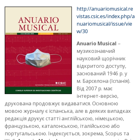
http://anuariomusical.re
vistas.csic.es/index.php/a
nuariomusical/issue/vie
w/30
Anuario Musical
–
музикознавчий
науковий щорічник
відкритого доступу,
заснований 1946 р. у
м. Барселона (Іспанія).
Від 2007 р. має
інтернет-версію,
друкована продовжує видаватися. Основною
мовою журналу є іспанська, але в деяких випадках
редакція друкує статті англійською, німецькою,
французькою, каталонською, італійською або
португальською. Індексується, зокрема, Scopus та