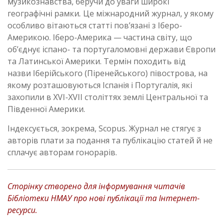
музикознавства, беручи до уваги широкі
географічні рамки
.
Це міжнародний журнал, у якому
особливо вітаються статті пов’язані з Іберо-
Америкою.
Іберо-Америка — частина світу, що
об’єднує іспано- та португаломовні держави Європи
та Латинської Америки. Термін походить від
назви Іберійського (Піренейського) півострова, на
якому розташовуються Іспанія і Португалія, які
захопили в XVI-XVII століттях землі Центральної та
Південної Америки.
Індексується, зокрема, Scopus. Журнал не стягує з
авторів плати за подання та публікацію статей й не
сплачує авторам гонорарів.
Сторінку створено для інформування читачів
Бібліотеки НМАУ про нові публікації та Інтернет-
ресурси.