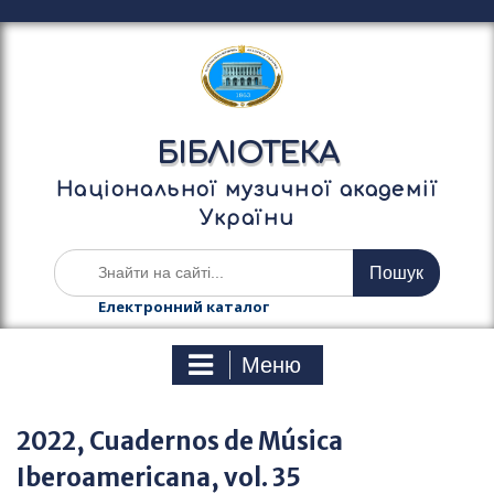
П
е
р
е
й
т
БІБЛІОТЕКА
и
д
Національної музичної академії
о
України
в
м
Ш
і
у
с
к
Електронний каталог
т
а
у
т
Меню
и
:
2022, Cuadernos de Música
Iberoamericana, vol. 35