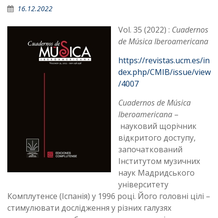
16.12.2022
Vol. 35 (2022) :
Cuadernos
de Música Iberoamericana
https://revistas.ucm.es/in
dex.php/CMIB/issue/view
/4007
Cuadernos de Música
Iberoamericana
–
науковий щорічник
відкритого доступу,
започаткований
Інститутом музичних
наук Мадридського
університету
Комплутенсе (Іспанія) у 1996 році. Його головні цілі –
стимулювати дослідження у різних галузях