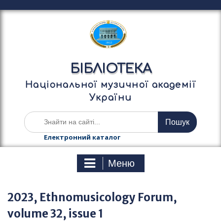
П
е
р
е
й
т
БІБЛІОТЕКА
и
д
Національної музичної академії
о
України
в
м
Ш
і
у
с
к
Електронний каталог
т
а
у
т
Меню
и
:
2023, Ethnomusicology Forum,
volume 32, issue 1