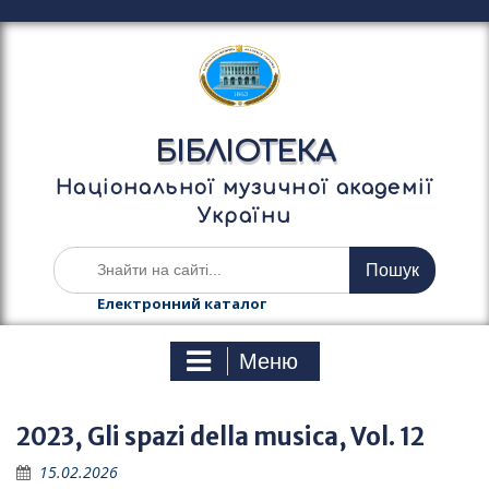
П
е
р
е
й
т
БІБЛІОТЕКА
и
д
Національної музичної академії
о
України
в
м
Ш
і
у
с
к
Електронний каталог
т
а
у
т
Меню
и
:
2023, Gli spazi della musica, Vol. 12
15.02.2026