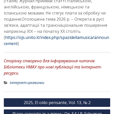
(Італія). Журнал приймає статті італійською,
англійською, французькою, німецькою та
іспанською мовами. Не стягує плати за обробку чи
подання.Оголошена тема 2026 р. – Оперета в русі:
зв’язки, адаптації та транснаціональне поширення
наприкінці ХІХ – на початку ХХ століть
(
https://ojs.unito.it/index.php/spazidellamusica/announ
cement
)
Сторінку створено для інформування читачів
Бібліотеки НМАУ про нові публікації та Інтернет-
ресурси.
Інтернет-цікавинки
Н
2025, El oído pensante, Vol. 13, № 2
а
Piano concerto in a minor : Op. 54 / R. Schuman