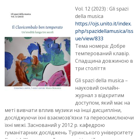
Vol. 12 (2023) : Gli spazi
della musica
https://ojs.unito.it/index.
php/spazidellamusica/iss
ue/view/833
Тема номера: Добре
темперований клавір.
Спадщина довжиною в
три століття
Gli spazi della musica –
науковий онлайн-
журнал з відкритим
доступом, який має на
меті вивчати вплив музики на інші дисципліни,
досліджуючи їхні взаємозв’язки та переосмислюючи
їхні межі. Заснований у 2012 р. кафедрою
гуманітарних досліджень Туринського університету