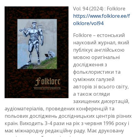
Vol. 94 (2024) : Folklore
https://www.folklore.ee/f
olklore/vol94
Folklore – естонський
науковий журнал, який
публікує англійською
мовою оригінальні
дослідження з
фольклористики та
суміжних галузей
авторів зі всього світу,
а також огляди
захищених дисертацій,
аудіоматеріалів, проведених конференцій та
польових досліджень дослідницьких центрів різних
країн. Виходить 3-4 рази на рік з червня 1996 року і
має міжнародну редакційну раду. Має друковану