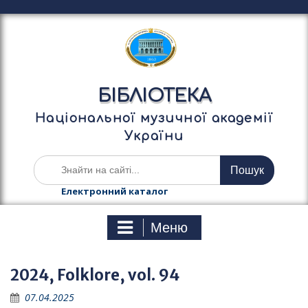
П
е
р
е
й
т
БІБЛІОТЕКА
и
д
Національної музичної академії
о
України
в
м
Ш
і
у
с
к
Електронний каталог
т
а
у
т
Меню
и
:
2024, Folklore, vol. 94
07.04.2025