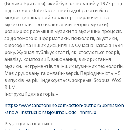
(Велика Британія), який був заснований у 1972 році
під назвою «Interface», щоб відобразити його
міждисциплінарний характер: спираючись на
музикознавство (включаючи теорію музики)
розширює розуміння музики та музичних процесів
за допомогою інформатики, психології, акустики,
філософії та інших дисципліни. Сучасна назва з 1994
року. Журнал публікує статті, які стосуються теорії,
аналізу, композиції, виконання, використання
музики, інструментів та інших музичних технологій.
Має друковану та онлайн-версії. Періодичність – 5
випусків на рік. Індексується, зокрема, Scopus, WoS,
RILM.
Інструкції для авторів –
https://www.tandfonline.com/action/authorSubmission
?show=instructions&journalCode=nnmr20
Редакційна політика –