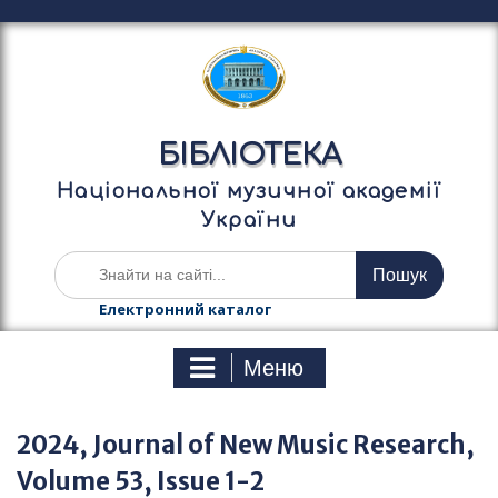
П
е
р
е
й
т
БІБЛІОТЕКА
и
д
Національної музичної академії
о
України
в
м
Ш
і
у
с
к
Електронний каталог
т
а
у
т
Меню
и
:
2024, Journal of New Music Research,
Volume 53, Issue 1-2