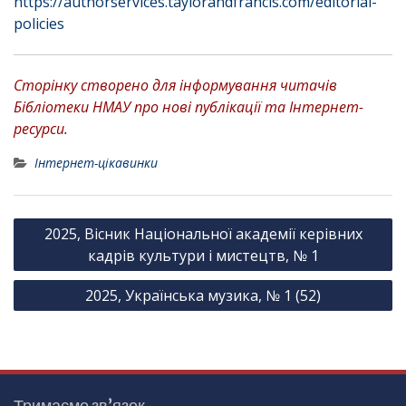
https://authorservices.taylorandfrancis.com/editorial-
policies
Сторінку створено для інформування читачів
Бібліотеки НМАУ про нові публікації та Інтернет-
ресурси.
Інтернет-цікавинки
Н
2025, Вісник Національної академії керівних
а
кадрів культури і мистецтв, № 1
в
2025, Українська музика, № 1 (52)
і
г
а
ц
Тримаємо зв’язок