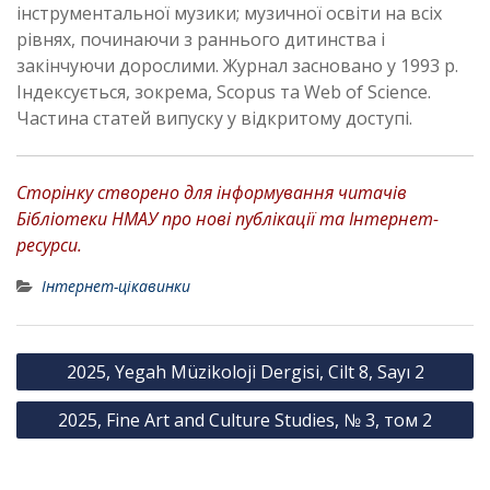
інструментальної музики; музичної освіти на всіх
рівнях, починаючи з раннього дитинства і
закінчуючи дорослими. Журнал засновано у 1993 р.
Індексується, зокрема, Scopus та Web of Science.
Частина статей випуску у відкритому доступі.
Сторінку створено для інформування читачів
Бібліотеки НМАУ про нові публікації та Інтернет-
ресурси.
Інтернет-цікавинки
Н
2025, Yegah Müzikoloji Dergisi, Cilt 8, Sayı 2
а
2025, Fine Art and Culture Studies, № 3, том 2
в
і
г