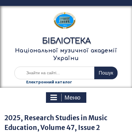
П
е
р
е
й
т
БІБЛІОТЕКА
и
д
Національної музичної академії
о
України
в
м
Ш
і
у
с
к
Електронний каталог
т
а
у
т
Меню
и
:
2025, Research Studies in Music
Education, Volume 47, Issue 2