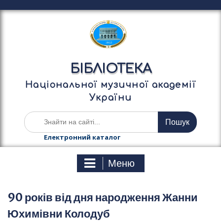
П
е
р
е
й
т
БІБЛІОТЕКА
и
д
Національної музичної академії
о
України
в
м
Ш
і
у
с
к
Електронний каталог
т
а
у
т
Меню
и
:
90 років від дня народження Жанни
Юхимівни Колодуб