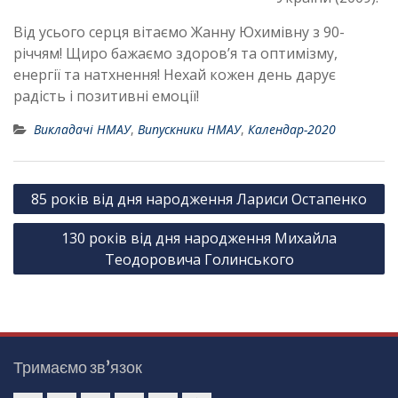
Від усього серця вітаємо Жанну Юхимівну з 90-
річчям! Щиро бажаємо здоров’я та оптимізму,
енергії та натхнення! Нехай кожен день дарує
радість і позитивні емоції!
Викладачі НМАУ
,
Випускники НМАУ
,
Календар-2020
Н
85 років від дня народження Лариси Остапенко
а
130 років від дня народження Михайла
в
Теодоровича Голинського
і
г
а
ц
Тримаємо зв’язок
і