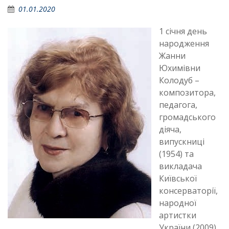
01.01.2020
1 січня день
народження
Жанни
Юхимівни
Колодуб –
композитора,
педагога,
громадського
діяча,
випускниці
(1954) та
викладача
Київської
консерваторії,
народної
артистки
України (2009).