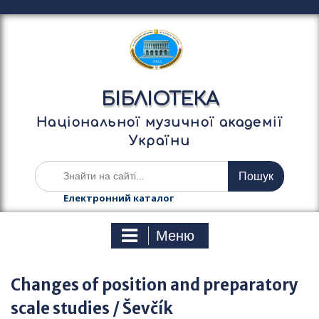
П
е
р
е
й
т
БІБЛІОТЕКА
и
д
Національної музичної академії
о
України
в
м
Ш
і
у
с
к
Електронний каталог
т
а
у
т
Меню
и
:
Changes of position and preparatory
scale studies / Ševčík