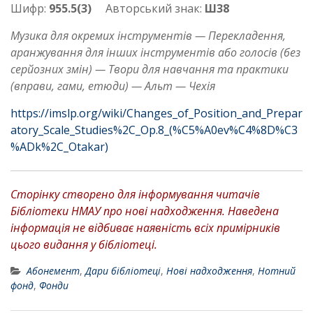
Шифр:
955.5(3)
Авторський знак:
Ш38
Музика для окремих інструментів — Перекладення,
аранжування для інших інструментів або голосів (без
серйозних змін) — Твори для навчання та практики
(вправи, гами, етюди) — Альт — Чехія
https://imslp.org/wiki/Changes_of_Position_and_Prepar
atory_Scale_Studies%2C_Op.8_(%C5%A0ev%C4%8D%C3
%ADk%2C_Otakar)
Сторінку створено для інформування читачів
Бібліотеки НМАУ про нові надходження. Наведена
інформація не відбиває наявність всіх примірників
цього видання у бібліотеці.
Абонемент
,
Дари бібліотеці
,
Нові надходження
,
Нотний
фонд
,
Фонди