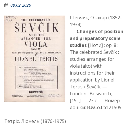
08.02.2026
Шевчик, Отакар (1852-
1934).
Changes of position
and preparatory scale
studies
[Ноти] : op. 8 :
The celebrated Ševčík :
studies arranged for
viola (alto) with
instructions for their
application by Lionel
Tertis / Ševčík. —
London : Bosworth,
[19–]. — 23 с. — Номер
дошки: B.&Co.Ltd.21509.
Тетріс, Ліонель (1876-1975)