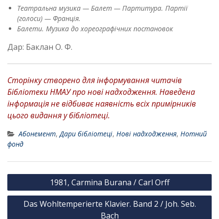
Театральна музика — Балет — Партитура. Партії
(голоси) — Франція.
Балети. Музика до хореографічних постановок
Дар: Баклан О. Ф.
Сторінку створено для інформування читачів
Бібліотеки НМАУ про нові надходження. Наведена
інформація не відбиває наявність всіх примірників
цього видання у бібліотеці.
Абонемент
,
Дари бібліотеці
,
Нові надходження
,
Нотний
фонд
Н
1981, Carmina Burana / Carl Orff
а
Das Wohltemperierte Klavier. Band 2 / Joh. Seb.
в
Bach