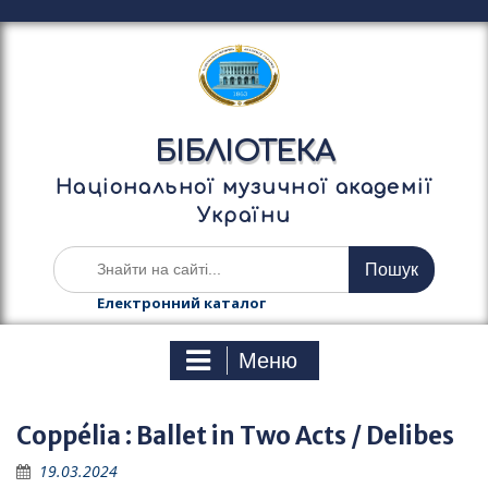
П
е
р
е
й
т
БІБЛІОТЕКА
и
д
Національної музичної академії
о
України
в
м
Ш
і
у
с
к
Електронний каталог
т
а
у
т
Меню
и
:
Coppélia : Ballet in Two Acts / Delibes
19.03.2024