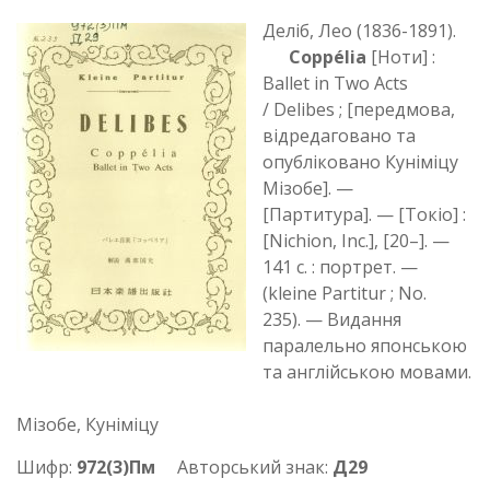
Деліб, Лео (1836-1891).
Coppélia
[Ноти] :
Ballet in Two Acts
/ Delibes ; [передмова,
відредаговано та
опубліковано Куніміцу
Мізобе]. —
[Партитура]. — [Токіо] :
[Nichion, Inc.], [20–]. —
141 с. : портрет. —
(kleine Partitur ; No.
235). — Видання
паралельно японською
та англійською мовами.
Мізобе, Куніміцу
Шифр:
972(3)Пм
Авторський знак:
Д29