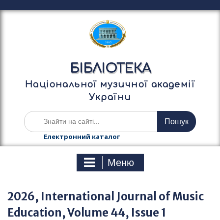
П
е
р
е
й
т
БІБЛІОТЕКА
и
д
Національної музичної академії
о
України
в
м
Ш
і
у
с
к
Електронний каталог
т
а
у
т
Меню
и
:
2026, International Journal of Music
Education, Volume 44, Issue 1