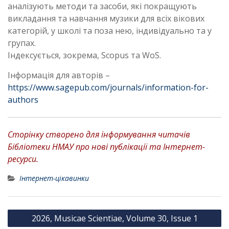
аналізують методи та засоби, які покращують
викладання та навчання музики для всіх вікових
категорій, у школі та поза нею, індивідуально та у
групах.
Індексується, зокрема, Scopus та WoS.
Інформація для авторів –
https://www.sagepub.com/journals/information-for-
authors
Сторінку створено для інформування читачів
Бібліотеки НМАУ про нові публікації та Інтернет-
ресурси.
Інтернет-цікавинки
Н
2026, Musicae Scientiae, Volume 30, Issue 1
а