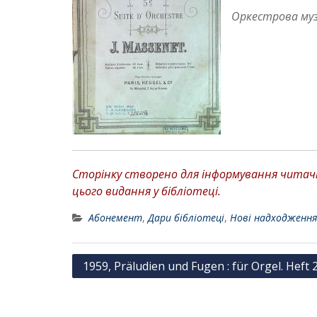
Оркестрова муз
Сторінку створено для інформування читачів
цього видання у бібліотеці.
Абонемент
,
Дари бібліотеці
,
Нові надходження
Н
1959, Präludien und Fugen : für Orgel. Heft 2 
а
в