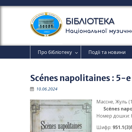
П
е
р
БІБЛІОТЕКА
е
й
Національної музично
т
и
д
Про бібліотеку
Події та новини
о
в
м
і
Scénes napolitaines : 5-e
с
т
10.06.2024
у
Массне, Жуль (1
Scénes napo
Номер дошки: H
Шифр:
951.1(3)