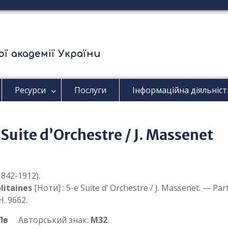
ї академії України
Ресурси
Послуги
Інформаційна діяльніст
 Suite d’Orchestre / J. Massenet
842-1912).
litaines
[Ноти] : 5-e Suite d’ Orchestre / J. Massenet. — Part
. 9662.
Пв
Авторський знак:
М32