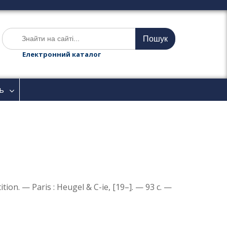
Ш
у
к
Електронний каталог
а
т
и
ь
:
ition. — Paris : Heugel & C-ie, [19–]. — 93 c. —