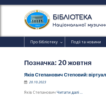
П
е
р
БІБЛІОТЕКА
е
й
Національної музично
т
и
д
Про бібліотеку
Події та новини
о
в
м
і
Позначка:
20 жовтня
с
т
у
Яків Степанович Степовий: віртуа
20.10.2023
Яків Степанович
Читати далі …