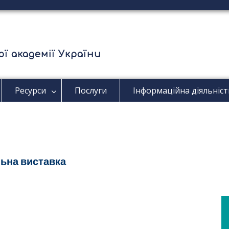
ї академії України
Ресурси
Послуги
Інформаційна діяльніст
льна виставка