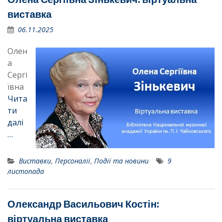
виставка
06.11.2025
Олен
а
Сергі
ївна
Чита
ти
далі
…
Виставки
,
Персоналії
,
Події та новини
9
листопада
Олександр Васильович Костін:
віртуальна виставка