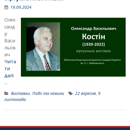
19.09.2024
Олек
санд
р
Васи
льов
ич
Чита
ти
далі
…
Виставки
,
Події та новини
22 вересня
,
9
листопада