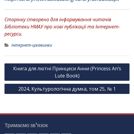
Сторінку створено для інформування читачів
Бібліотеки НМАУ про нові публікації та Інтернет-
ресурси.
Інтернет-цікавинки
Н
Книга для лютні Принцеси Анни (Princess An’s
а
Lute Book)
в
2024, Культурологічна думка, том 25, № 1
і
г
а
ц
Тримаємо зв’язок
і