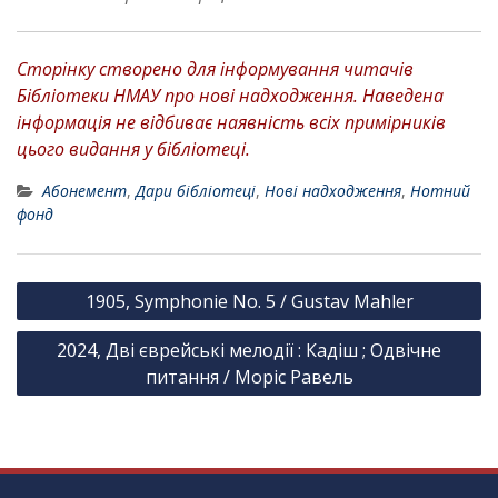
Сторінку створено для інформування читачів
Бібліотеки НМАУ про нові надходження. Наведена
інформація не відбиває наявність всіх примірників
цього видання у бібліотеці.
Абонемент
,
Дари бібліотеці
,
Нові надходження
,
Нотний
фонд
Н
1905, Symphonie No. 5 / Gustav Mahler
а
2024, Дві єврейські мелодії : Кадіш ; Одвічне
в
питання / Моріс Равель
і
г
а
ц