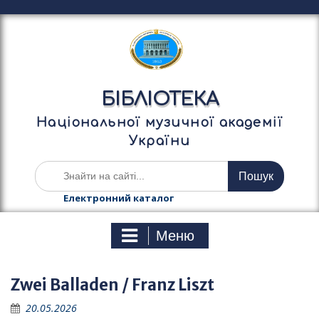
П
е
р
е
й
т
БІБЛІОТЕКА
и
д
Національної музичної академії
о
України
в
м
Ш
і
у
с
к
Електронний каталог
т
а
у
т
Меню
и
:
Zwei Balladen / Franz Liszt
20.05.2026