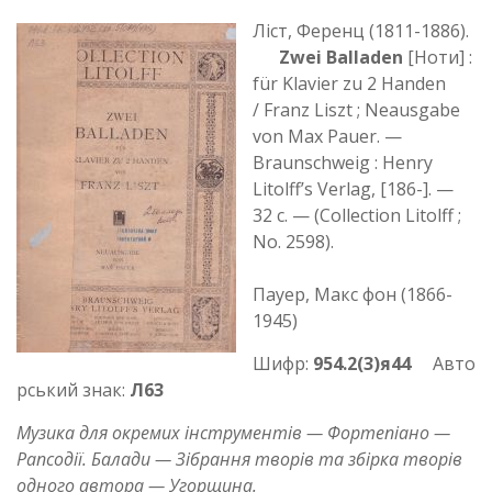
Ліст, Ференц (1811-1886‏).
Zwei Balladen
[Ноти] :
für Klavier zu 2 Handen
/ Franz Liszt ; Neausgabe
von Max Pauer. —
Braunschweig : Henry
Litolff’s Verlag, [186-]. —
32 с. — (Collection Litolff ;
No. 2598).
Пауер, Макс фон (1866-
1945)
Шифр:
954.2(3)я44
Авто
рський знак:
Л63
Музика для окремих інструментів — Фортепіано —
Рапсодії. Балади — Зібрання творів та збірка творів
одного автора — Угорщина.