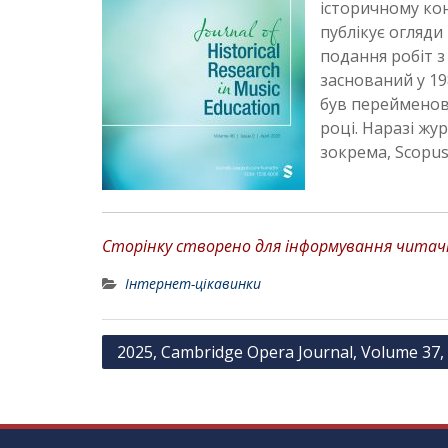
історичному кон
публікує огляди
подання робіт з
заснований у 19
був перейменова
році. Наразі жу
зокрема, Scopus
Сторінку створено для інформування читачів
Інтернет-цікавинки
Н
2025, Cambridge Opera Journal, Volume 37, 
а
в
і