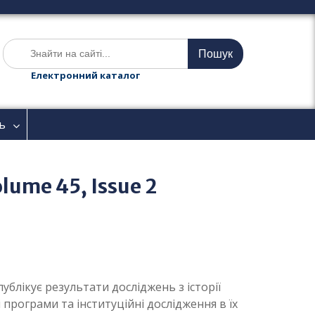
Ш
у
к
Електронний каталог
а
т
и
ь
:
olume 45, Issue 2
 публікує результати досліджень з історії
 програми та інституційні дослідження в їх