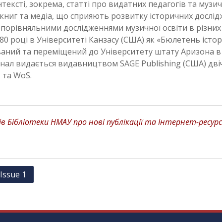
тексті, зокрема, статті про видатних педагогів та музи
 книг та медіа, що сприяють розвитку історичних дослідж
 порівняльними дослідженнями музичної освіти в різних к
80 році в Університеті Канзасу (США) як «Бюлетень істо
ний та переміщений до Університету штату Аризона в 1
рнал видається видавництвом SAGE Publishing (США) двіч
 та WoS.
 Бібліотеки НМАУ про нові публікації та Інтернет-ресурс
Issue 1