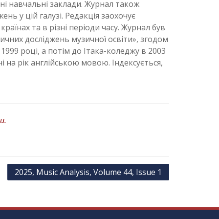
чні навчальні заклади. Журнал також
ень у цій галузі. Редакція заохочує
раїнах та в різні періоди часу. Журнал був
ричних досліджень музичної освіти», згодом
999 році, а потім до Ітака-коледжу в 2003
і на рік англійською мовою. Індексується,
и.
2025, Music Analysis, Volume 44, Issue 1