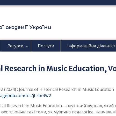
ї академії України
Ресурси
Послуги
Інформаційна діяльніст
al Research in Music Education, V
2 (2024) : Journal of Historical Research in Music Education
.sagepub.com/toc/jhrb/45/2
rical Research in Music Education – науковий журнал, який
, охоплюючи такі теми, як музична педагогіка, навчальні