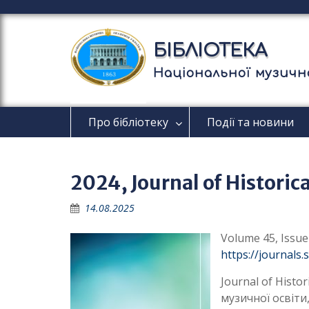
П
е
р
БІБЛІОТЕКА
е
й
Національної музично
т
и
д
Про бібліотеку
Події та новини
о
в
м
і
2024, Journal of Historic
с
т
14.08.2025
у
Volume 45, Issue 
https://journals
Journal of Histo
музичної освіти