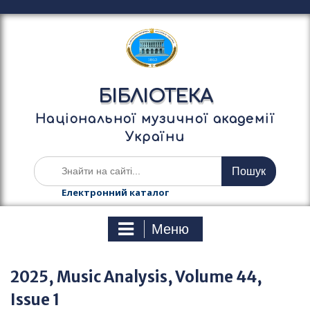
П
е
р
е
й
т
БІБЛІОТЕКА
и
д
Національної музичної академії
о
України
в
м
Ш
і
у
с
к
Електронний каталог
т
а
у
т
Меню
и
:
2025, Music Analysis, Volume 44,
Issue 1