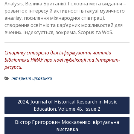
Analysis, Велика Британія). Головна мета видання –
розвиток інтересу й активності в галузі музичного
аналізу, посилення міжнародної співпраці,
створення освітніх та кар’єрних можливостей для
вчених. Індексується, зокрема, Scopus та WoS.
Сторінку створено для інформування читачів
Бібліотеки НМАУ про нові публікації та Інтернет-
ресурси.
Інтернет-цікавинки
Н
2024, Journal of Historical Research in Music
а
Education, Volume 45, Issue 2
в
Віктор Григорович Москаленко: віртуальна
і
виставка
г