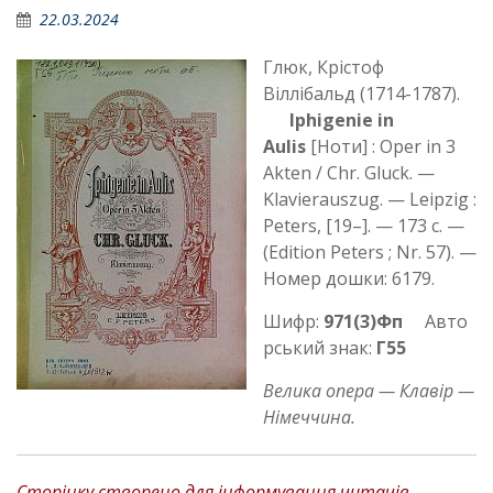
22.03.2024
Глюк, Крістоф
Віллібальд (1714-1787).
Iphigenie in
Aulis
[Ноти] : Oper in 3
Akten / Chr. Gluck. —
Klavierauszug. — Leipzig :
Peters, [19–]. — 173 c. —
(Edition Peters ; Nr. 57). —
Номер дошки: 6179.
Шифр:
971(3)Фп
Авто
рський знак:
Г55
Велика опера — Клавір —
Німеччина.
Сторінку створено для інформування читачів