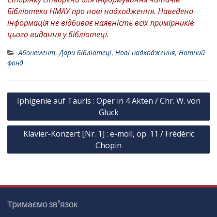
Бібліотеки НМАУ про нові надходження. Наведена
інформація не відбиває наявність всіх примірників
цього видання у бібліотеці.
Абонемент
,
Дари бібліотеці
,
Нові надходження
,
Нотний
фонд
Н
Iphigenie auf Tauris : Oper in 4 Akten / Chr. W. von
а
Gluck
в
Klavier-Konzert [Nr. 1] : e-moll, op. 11 / Frédéric
і
Chopin
г
а
ц
і
Тримаємо зв’язок
я