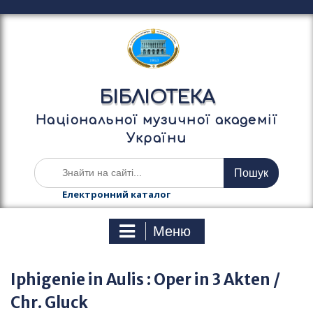
П
е
р
е
й
т
БІБЛІОТЕКА
и
д
Національної музичної академії
о
України
в
м
Ш
і
у
с
к
Електронний каталог
т
а
у
т
Меню
и
:
Iphigenie in Aulis : Oper in 3 Akten /
Chr. Gluck