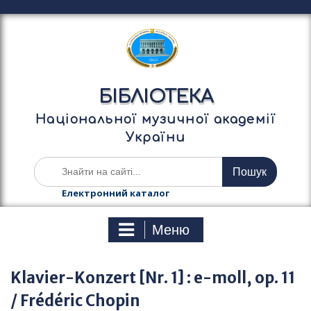
П
е
р
е
й
т
БІБЛІОТЕКА
и
д
Національної музичної академії
о
України
в
м
Ш
і
у
с
к
Електронний каталог
т
а
у
т
Меню
и
:
Klavier-Konzert [Nr. 1] : e-moll, op. 11
/ Frédéric Chopin