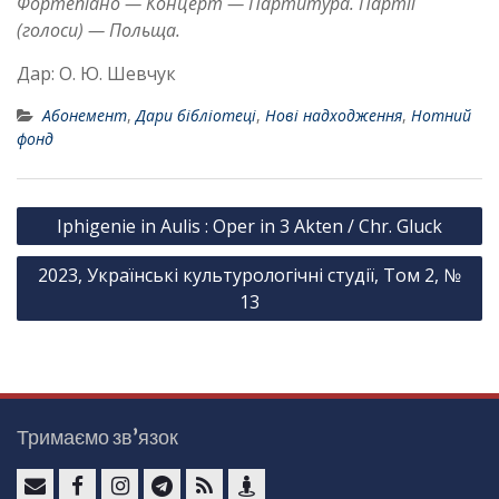
Фортепіано — Концерт — Партитура. Партії
(голоси) — Польща.
Дар: О. Ю. Шевчук
Абонемент
,
Дари бібліотеці
,
Нові надходження
,
Нотний
фонд
Н
Iphigenie in Aulis : Oper in 3 Akten / Chr. Gluck
а
2023, Українські культурологічні студії, Том 2, №
в
13
і
г
а
ц
Тримаємо зв’язок
і
я