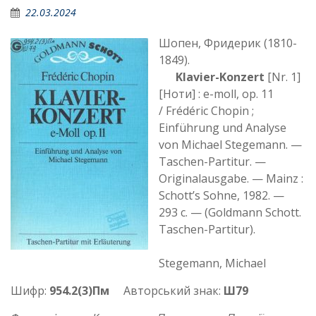
22.03.2024
Шопен, Фридерик (1810-
1849).
Klavier-Konzert
[Nr. 1]
[Ноти] : e-moll, op. 11
/ Frédéric Chopin ;
Einführung und Analyse
von Michael Stegemann. —
Taschen-Partitur. —
Originalausgabe. — Mainz :
Schott’s Sohne, 1982. —
293 c. — (Goldmann Schott.
Taschen-Partitur).
Stegemann, Michael
Шифр:
954.2(3)Пм
Авторський знак:
Ш79